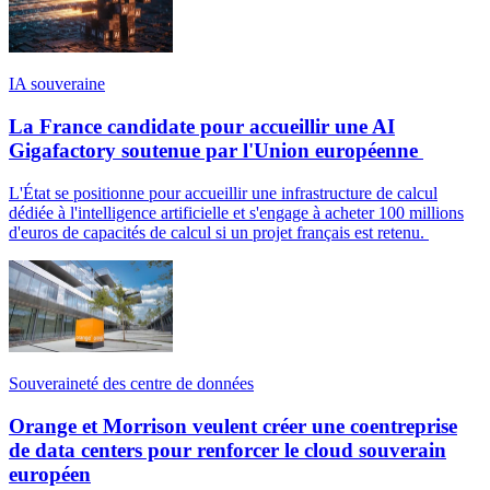
IA souveraine
La France candidate pour accueillir une AI
Gigafactory soutenue par l'Union européenne
L'État se positionne pour accueillir une infrastructure de calcul
dédiée à l'intelligence artificielle et s'engage à acheter 100 millions
d'euros de capacités de calcul si un projet français est retenu.
Souveraineté des centre de données
Orange et Morrison veulent créer une coentreprise
de data centers pour renforcer le cloud souverain
européen