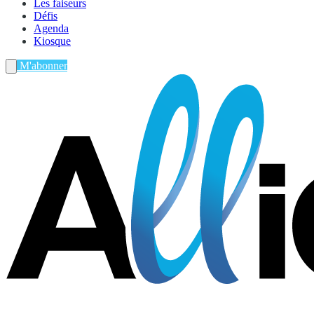
Les faiseurs
Défis
Agenda
Kiosque
M'abonner