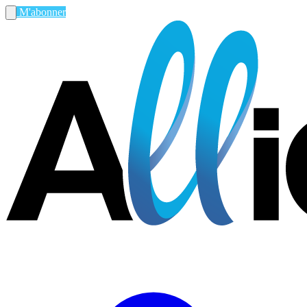
M'abonner