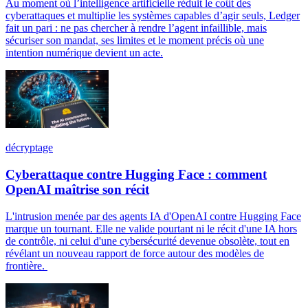
Au moment où l’intelligence artificielle réduit le coût des
cyberattaques et multiplie les systèmes capables d’agir seuls, Ledger
fait un pari : ne pas chercher à rendre l’agent infaillible, mais
sécuriser son mandat, ses limites et le moment précis où une
intention numérique devient un acte.
décryptage
Cyberattaque contre Hugging Face : comment
OpenAI maîtrise son récit
L'intrusion menée par des agents IA d'OpenAI contre Hugging Face
marque un tournant. Elle ne valide pourtant ni le récit d'une IA hors
de contrôle, ni celui d'une cybersécurité devenue obsolète, tout en
révélant un nouveau rapport de force autour des modèles de
frontière.