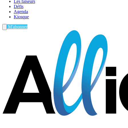
Les faiseurs
Défis
Agenda
Kiosque
M'abonner