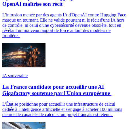
OpenAI maîtrise son récit
L'intrusion menée par des agents IA d'OpenAI contre Hugging Face
marque un tournant. Elle ne valide pourtant ni le récit d'une IA hors
de contrôle, ni celui d'une cybersécurité devenue obsolète, tout en
révélant un nouveau rapport de force autour des modèles de
frontière.
IA souveraine
La France candidate pour accueillir une AI
Gigafactory soutenue par l'Union européenne
L'État se positionne pour accueillir une infrastructure de calcul
dédiée à l'intelligence artificielle et s'engage à acheter 100 millions
d'euros de capacités de calcul si un projet français est retenu.