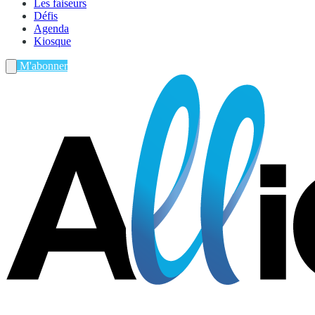
Les faiseurs
Défis
Agenda
Kiosque
M'abonner