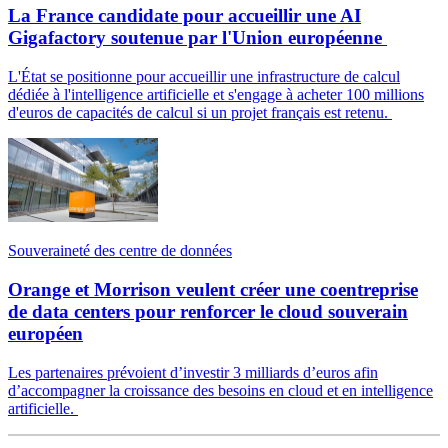
La France candidate pour accueillir une AI
Gigafactory soutenue par l'Union européenne
L'État se positionne pour accueillir une infrastructure de calcul
dédiée à l'intelligence artificielle et s'engage à acheter 100 millions
d'euros de capacités de calcul si un projet français est retenu.
Souveraineté des centre de données
Orange et Morrison veulent créer une coentreprise
de data centers pour renforcer le cloud souverain
européen
Les partenaires prévoient d’investir 3 milliards d’euros afin
d’accompagner la croissance des besoins en cloud et en intelligence
artificielle.