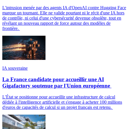
L'intrusion menée par des agents IA d'OpenAI contre Hugging Face
marque un tournant. Elle ne valide pourtant ni le récit d'une IA hors
de contrôle, ni celui d'une cybersécurité devenue obsolète, tout en
révélant un nouveau rapport de force autour des modèles de
frontière.
IA souveraine
La France candidate pour accueillir une AI
Gigafactory soutenue par l'Union européenne
L'État se positionne pour accueillir une infrastructure de calcul
dédiée à l'intelligence artificielle et s'engage à acheter 100 millions
d'euros de capacités de calcul si un projet français est retenu.