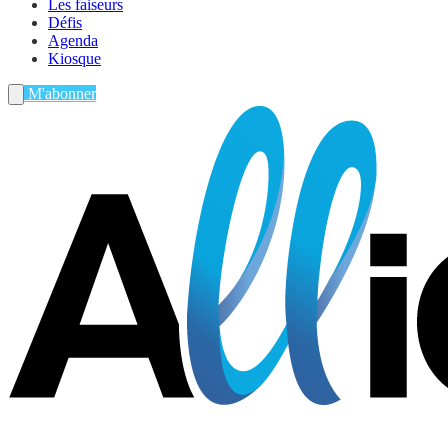
Les faiseurs
Défis
Agenda
Kiosque
M'abonner