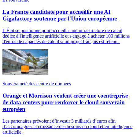
La France candidate pour accueillir une AI
Gigafactory soutenue par l'Union européenne
L'État se positionne pour accueillir une infrastructure de calcul
dédiée à l'intelligence artificielle et s'engage à acheter 100 millions
d'euros de capacités de calcul si un projet français est retenu.
Souveraineté des centre de données
Orange et Morrison veulent créer une coentreprise
de data centers pour renforcer le cloud souverain
européen
Les partenaires prévoient d’investir 3 milliards d’euros afin
d’accompagner la croissance des besoins en cloud et en intelligence
artificielle.