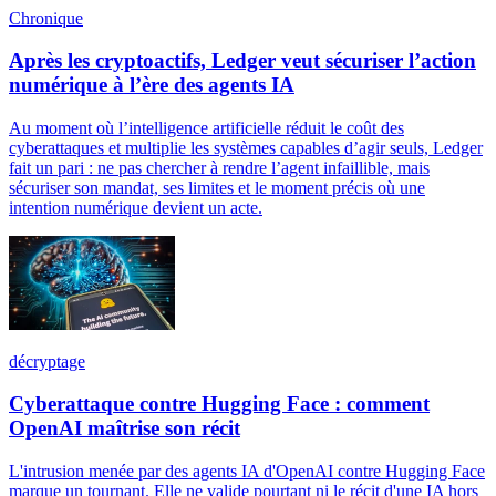
Chronique
Après les cryptoactifs, Ledger veut sécuriser l’action
numérique à l’ère des agents IA
Au moment où l’intelligence artificielle réduit le coût des
cyberattaques et multiplie les systèmes capables d’agir seuls, Ledger
fait un pari : ne pas chercher à rendre l’agent infaillible, mais
sécuriser son mandat, ses limites et le moment précis où une
intention numérique devient un acte.
décryptage
Cyberattaque contre Hugging Face : comment
OpenAI maîtrise son récit
L'intrusion menée par des agents IA d'OpenAI contre Hugging Face
marque un tournant. Elle ne valide pourtant ni le récit d'une IA hors