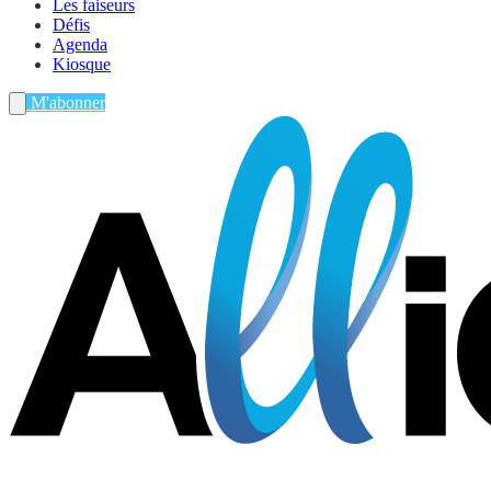
Les faiseurs
Défis
Agenda
Kiosque
M'abonner