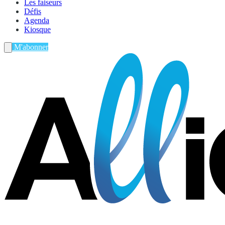
Les faiseurs
Défis
Agenda
Kiosque
M'abonner