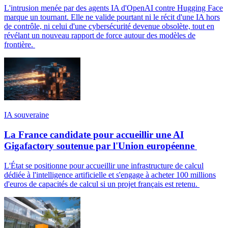
L'intrusion menée par des agents IA d'OpenAI contre Hugging Face
marque un tournant. Elle ne valide pourtant ni le récit d'une IA hors
de contrôle, ni celui d'une cybersécurité devenue obsolète, tout en
révélant un nouveau rapport de force autour des modèles de
frontière.
IA souveraine
La France candidate pour accueillir une AI
Gigafactory soutenue par l'Union européenne
L'État se positionne pour accueillir une infrastructure de calcul
dédiée à l'intelligence artificielle et s'engage à acheter 100 millions
d'euros de capacités de calcul si un projet français est retenu.