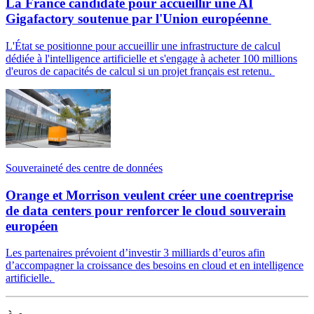
La France candidate pour accueillir une AI
Gigafactory soutenue par l'Union européenne
L'État se positionne pour accueillir une infrastructure de calcul
dédiée à l'intelligence artificielle et s'engage à acheter 100 millions
d'euros de capacités de calcul si un projet français est retenu.
Souveraineté des centre de données
Orange et Morrison veulent créer une coentreprise
de data centers pour renforcer le cloud souverain
européen
Les partenaires prévoient d’investir 3 milliards d’euros afin
d’accompagner la croissance des besoins en cloud et en intelligence
artificielle.