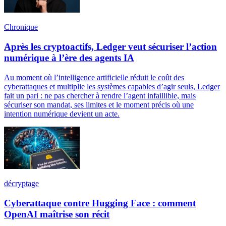
Chronique
Après les cryptoactifs, Ledger veut sécuriser l’action
numérique à l’ère des agents IA
Au moment où l’intelligence artificielle réduit le coût des
cyberattaques et multiplie les systèmes capables d’agir seuls, Ledger
fait un pari : ne pas chercher à rendre l’agent infaillible, mais
sécuriser son mandat, ses limites et le moment précis où une
intention numérique devient un acte.
décryptage
Cyberattaque contre Hugging Face : comment
OpenAI maîtrise son récit