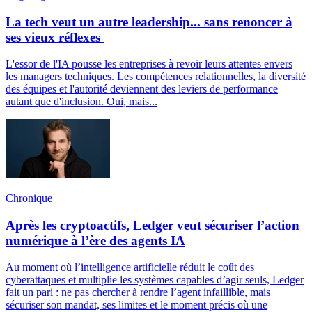
La tech veut un autre leadership... sans renoncer à
ses vieux réflexes
L'essor de l'IA pousse les entreprises à revoir leurs attentes envers
les managers techniques. Les compétences relationnelles, la diversité
des équipes et l'autorité deviennent des leviers de performance
autant que d'inclusion. Oui, mais...
Chronique
Après les cryptoactifs, Ledger veut sécuriser l’action
numérique à l’ère des agents IA
Au moment où l’intelligence artificielle réduit le coût des
cyberattaques et multiplie les systèmes capables d’agir seuls, Ledger
fait un pari : ne pas chercher à rendre l’agent infaillible, mais
sécuriser son mandat, ses limites et le moment précis où une