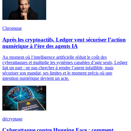
Chronique
Après les cryptoactifs, Ledger veut sécuriser l’action
numérique à l’ère des agents IA
Au moment où l’intelligence artificielle réduit le coût des
cyberattaques et multiplie les systèmes capables d’agir seuls, Ledger
fait un pari : ne pas chercher à rendre l’agent infaillible, mais
sécuriser son mandat, ses limites et le moment précis où une
intention numérique devient un acte.
décryptage
Cyberattaque contre Hugging Face : comment