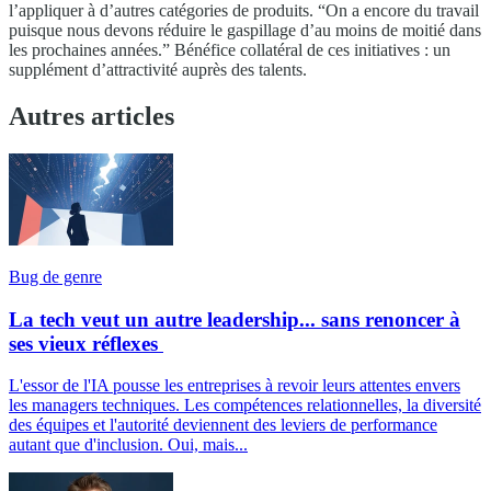
l’appliquer à d’autres catégories de produits. “On a encore du travail
puisque nous devons réduire le gaspillage d’au moins de moitié dans
les prochaines années.” Bénéfice collatéral de ces initiatives : un
supplément d’attractivité auprès des talents.
Autres articles
Bug de genre
La tech veut un autre leadership... sans renoncer à
ses vieux réflexes
L'essor de l'IA pousse les entreprises à revoir leurs attentes envers
les managers techniques. Les compétences relationnelles, la diversité
des équipes et l'autorité deviennent des leviers de performance
autant que d'inclusion. Oui, mais...