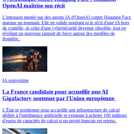
OpenAI maîtrise son récit
L'intrusion menée par des agents IA d'OpenAI contre Hugging Face
marque un tournant. Elle ne valide pourtant ni le récit d'une IA hors
de contrôle, ni celui d'une cybersécurité devenue obsolète, tout en
révélant un nouveau rapport de force autour des modèles de
frontière.
IA souveraine
La France candidate pour accueillir une AI
Gigafactory soutenue par l'Union européenne
L'État se positionne pour accueillir une infrastructure de calcul
dédiée à l'intelligence artificielle et s'engage à acheter 100 millions
d'euros de capacités de calcul si un projet français est retenu.