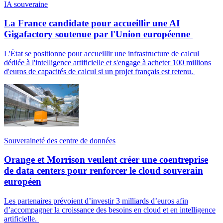
IA souveraine
La France candidate pour accueillir une AI
Gigafactory soutenue par l'Union européenne
L'État se positionne pour accueillir une infrastructure de calcul
dédiée à l'intelligence artificielle et s'engage à acheter 100 millions
d'euros de capacités de calcul si un projet français est retenu.
Souveraineté des centre de données
Orange et Morrison veulent créer une coentreprise
de data centers pour renforcer le cloud souverain
européen
Les partenaires prévoient d’investir 3 milliards d’euros afin
d’accompagner la croissance des besoins en cloud et en intelligence
artificielle.