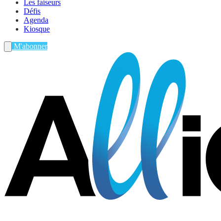
Les faiseurs
Défis
Agenda
Kiosque
M'abonner