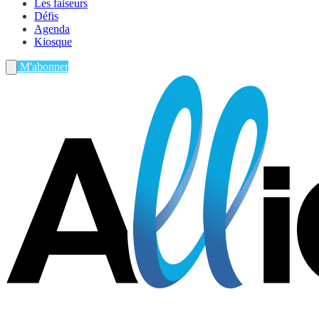
Les faiseurs
Défis
Agenda
Kiosque
M'abonner