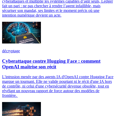
cyberattaques et multiplie les systèmes capables d’agir seuls, Ledger
fait un pari : ne pas chercher à rendre l’agent infaillible, mais
sécuriser son mandat, ses limites et le moment précis où une
intention numérique devient un acte.
décryptage
Cyberattaque contre Hugging Face : comment
OpenAI maîtrise son récit
L'intrusion menée par des agents IA d'OpenAI contre Hugging Face
marque un tournant. Elle ne valide pourtant ni le récit d'une IA hors
de contrôle, ni celui d'une cybersécurité devenue obsolète, tout en
révélant un nouveau rapport de force autour des modèles de
frontière.