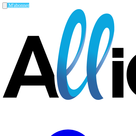
M'abonner