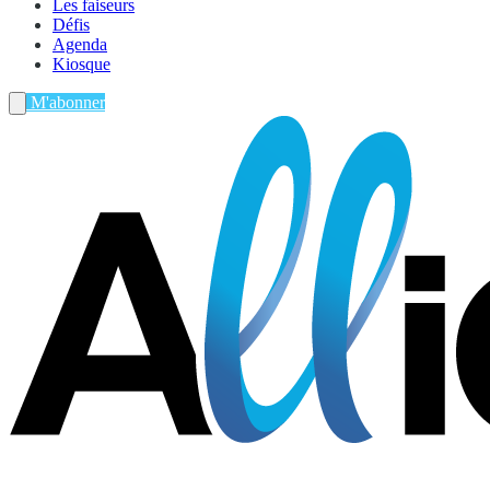
Les faiseurs
Défis
Agenda
Kiosque
M'abonner