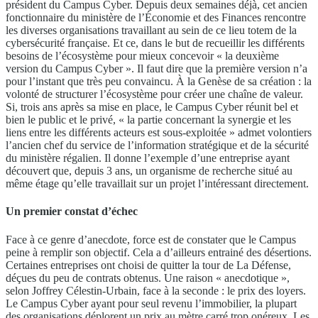
président du Campus Cyber. Depuis deux semaines déjà, cet ancien
fonctionnaire du ministère de l’Économie et des Finances rencontre
les diverses organisations travaillant au sein de ce lieu totem de la
cybersécurité française. Et ce, dans le but de recueillir les différents
besoins de l’écosystème pour mieux concevoir « la deuxième
version du Campus Cyber ». Il faut dire que la première version n’a
pour l’instant que très peu convaincu. À la Genèse de sa création : la
volonté de structurer l’écosystème pour créer une chaîne de valeur.
Si, trois ans après sa mise en place, le Campus Cyber réunit bel et
bien le public et le privé, « la partie concernant la synergie et les
liens entre les différents acteurs est sous-exploitée » admet volontiers
l’ancien chef du service de l’information stratégique et de la sécurité
du ministère régalien. Il donne l’exemple d’une entreprise ayant
découvert que, depuis 3 ans, un organisme de recherche situé au
même étage qu’elle travaillait sur un projet l’intéressant directement.
Un premier constat d’échec
Face à ce genre d’anecdote, force est de constater que le Campus
peine à remplir son objectif. Cela a d’ailleurs entrainé des désertions.
Certaines entreprises ont choisi de quitter la tour de La Défense,
déçues du peu de contrats obtenus. Une raison « anecdotique »,
selon Joffrey Célestin-Urbain, face à la seconde : le prix des loyers.
Le Campus Cyber ayant pour seul revenu l’immobilier, la plupart
des organisations déplorent un prix au mètre carré trop onéreux. Les