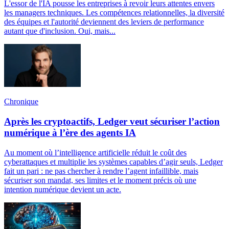
L'essor de l'IA pousse les entreprises à revoir leurs attentes envers
les managers techniques. Les compétences relationnelles, la diversité
des équipes et l'autorité deviennent des leviers de performance
autant que d'inclusion. Oui, mais...
Chronique
Après les cryptoactifs, Ledger veut sécuriser l’action
numérique à l’ère des agents IA
Au moment où l’intelligence artificielle réduit le coût des
cyberattaques et multiplie les systèmes capables d’agir seuls, Ledger
fait un pari : ne pas chercher à rendre l’agent infaillible, mais
sécuriser son mandat, ses limites et le moment précis où une
intention numérique devient un acte.