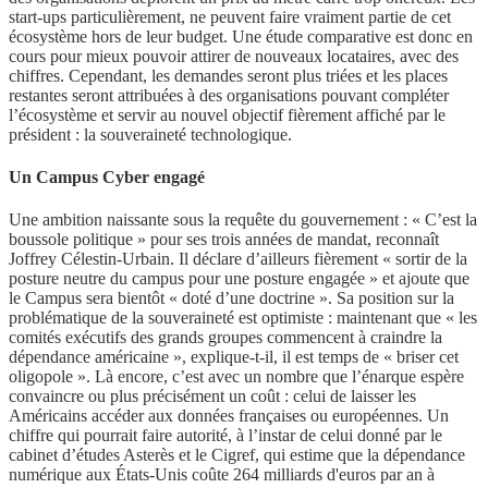
start-ups particulièrement, ne peuvent faire vraiment partie de cet
écosystème hors de leur budget. Une étude comparative est donc en
cours pour mieux pouvoir attirer de nouveaux locataires, avec des
chiffres. Cependant, les demandes seront plus triées et les places
restantes seront attribuées à des organisations pouvant compléter
l’écosystème et servir au nouvel objectif fièrement affiché par le
président : la souveraineté technologique.
Un Campus Cyber engagé
Une ambition naissante sous la requête du gouvernement : « C’est la
boussole politique » pour ses trois années de mandat, reconnaît
Joffrey Célestin-Urbain. Il déclare d’ailleurs fièrement « sortir de la
posture neutre du campus pour une posture engagée » et ajoute que
le Campus sera bientôt « doté d’une doctrine ». Sa position sur la
problématique de la souveraineté est optimiste : maintenant que « les
comités exécutifs des grands groupes commencent à craindre la
dépendance américaine », explique-t-il, il est temps de « briser cet
oligopole ». Là encore, c’est avec un nombre que l’énarque espère
convaincre ou plus précisément un coût : celui de laisser les
Américains accéder aux données françaises ou européennes. Un
chiffre qui pourrait faire autorité, à l’instar de celui donné par le
cabinet d’études Asterès et le Cigref, qui estime que la dépendance
numérique aux États-Unis coûte 264 milliards d'euros par an à