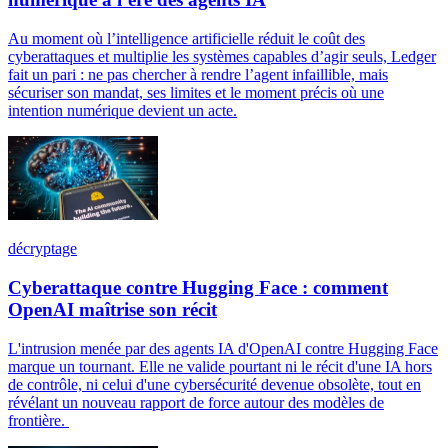
Au moment où l’intelligence artificielle réduit le coût des
cyberattaques et multiplie les systèmes capables d’agir seuls, Ledger
fait un pari : ne pas chercher à rendre l’agent infaillible, mais
sécuriser son mandat, ses limites et le moment précis où une
intention numérique devient un acte.
décryptage
Cyberattaque contre Hugging Face : comment
OpenAI maîtrise son récit
L'intrusion menée par des agents IA d'OpenAI contre Hugging Face
marque un tournant. Elle ne valide pourtant ni le récit d'une IA hors
de contrôle, ni celui d'une cybersécurité devenue obsolète, tout en
révélant un nouveau rapport de force autour des modèles de
frontière.