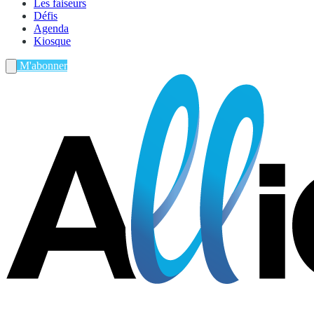
Les faiseurs
Défis
Agenda
Kiosque
M'abonner