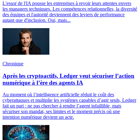
L'essor de l'IA pousse les entreprises à revoir leurs attentes envers
les managers techniques. Les compétences relationnelles, la diversité
des équipes et l'autorité deviennent des leviers de performance
autant que d'inclusion. Oui, mais...
Chronique
Après les cryptoactifs, Ledger veut sécuriser l’action
numérique à l’ère des agents IA
Au moment où l’intelligence artificielle réduit le coût des
cyberattaques et multiplie les systèmes capables d’agir seuls, Ledger
fait un pari : ne pas chercher à rendre l’agent infaillible, mais
sécuriser son mandat, ses limites et le moment précis où une
intention numérique devient un acte.