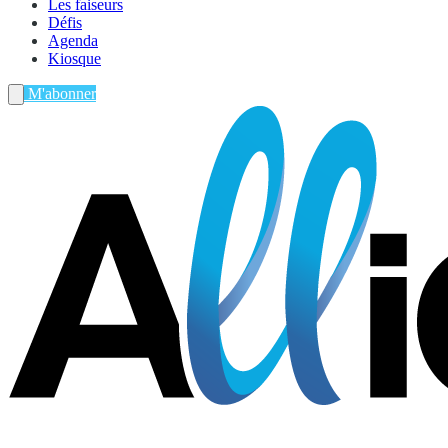
Les faiseurs
Défis
Agenda
Kiosque
M'abonner