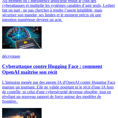
Au moment où l’intelligence artificielle réduit le coût des
cyberattaques et multiplie les systèmes capables d’agir seuls, Ledger
fait un pari : ne pas chercher à rendre l’agent infaillible, mais
sécuriser son mandat, ses limites et le moment précis où une
intention numérique devient un acte.
décryptage
Cyberattaque contre Hugging Face : comment
OpenAI maîtrise son récit
L'intrusion menée par des agents IA d'OpenAI contre Hugging Face
marque un tournant. Elle ne valide pourtant ni le récit d'une IA hors
de contrôle, ni celui d'une cybersécurité devenue obsolète, tout en
révélant un nouveau rapport de force autour des modèles de
frontière.