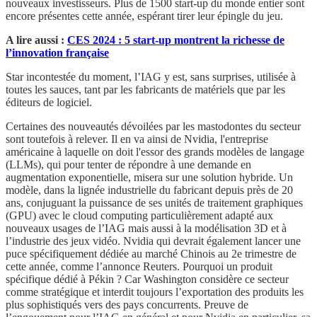
nouveaux investisseurs. Plus de 1500 start-up du monde entier sont
encore présentes cette année, espérant tirer leur épingle du jeu.
A lire aussi :
CES 2024 : 5 start-up montrent la richesse de
l’innovation française
Star incontestée du moment, l’IAG y est, sans surprises, utilisée à
toutes les sauces, tant par les fabricants de matériels que par les
éditeurs de logiciel.
Certaines des nouveautés dévoilées par les mastodontes du secteur
sont toutefois à relever. Il en va ainsi de Nvidia, l'entreprise
américaine à laquelle on doit l'essor des grands modèles de langage
(LLMs), qui pour tenter de répondre à une demande en
augmentation exponentielle, misera sur une solution hybride. Un
modèle, dans la lignée industrielle du fabricant depuis près de 20
ans, conjuguant la puissance de ses unités de traitement graphiques
(GPU) avec le cloud computing particulièrement adapté aux
nouveaux usages de l’IAG mais aussi à la modélisation 3D et à
l’industrie des jeux vidéo. Nvidia qui devrait également lancer une
puce spécifiquement dédiée au marché Chinois au 2e trimestre de
cette année, comme l’annonce Reuters. Pourquoi un produit
spécifique dédié à Pékin ? Car Washington considère ce secteur
comme stratégique et interdit toujours l’exportation des produits les
plus sophistiqués vers des pays concurrents. Preuve de