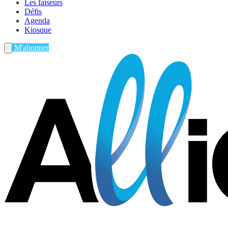
Les faiseurs
Défis
Agenda
Kiosque
M'abonner