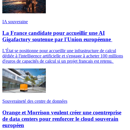
IA souveraine
La France candidate pour accueillir une AI
Gigafactory soutenue par l'Union européenne
L'État se positionne pour accueillir une infrastructure de calcul
dédiée à l'intelligence artificielle et s'engage à acheter 100 millions
d'euros de capacités de calcul si un projet français est retenu.
Souveraineté des centre de données
Orange et Morrison veulent créer une coentreprise
de data centers pour renforcer le cloud souverain
européen