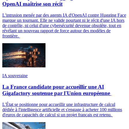
OpenAI maîtrise son récit
L'intrusion menée par des agents IA d'OpenAI contre Hugging Face
marque un tournant. Elle ne valide pourtant ni le récit d'une IA hors
de contrôle, ni celui d'une cybersécurité devenue obsolète, tout en
révélant un nouveau rapport de force autour des modèles de
frontière.
IA souveraine
La France candidate pour accueillir une AI
Gigafactory soutenue par l'Union européenne
L'État se positionne pour accueillir une infrastructure de calcul
dédiée à l'intelligence artificielle et s'engage à acheter 100 millions
d'euros de capacités de calcul si un projet français est retenu.