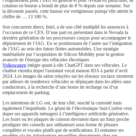
l’engouement pour l’IAG en général et pour Nvidia en particulier, sa
cotation en bourse a bondi de plus de 8 % depuis une semaine. Sur
la décennie passée, cette hausse est vertigineuse puisqu’elle atteint le
chiffre de … 13 180 %.
Son concurrent direct, Intel, a de son côté multiplié les annonces à
l’occasion de ce CES. D’une part en présentant dans le Nevada la
dernière génération de ses processeurs conçus pour accompagner le
déploiement de l’IAG. En se positionnant de l’autre sur l’intégration
de l’IAG au sein des futurs flottes automobiles. Une stratégie
matérialisée par l’acquisition de Silicon Mobility pour la gestion
avancée de l'énergie des véhicules électriques
Volkswagen
intègre quant à elle ChatGPT dans ses véhicules. Le
chatbot viendra doper l'assistant vocal maison IDA à partir d’avril
2024. Les images du salon relayées sur les réseaux sociaux montrent
par ailleurs de nombreux véhicules se déplaçant dans les allées sans
conducteurs, à la recherche d’une borne de recharge ou d’un
emplacement de parking.
Les intentions de LG ont, de leur côté, suscité la curiosité mais
également l’inquiétude. Le géant de l’électronique Sud-Coréen veut
doper ses appareils ménagers à l’intelligence artificielle générative.
Les fours ou les plaques de cuisson devraient dans un futur proche
prodiguer des conseils aux utilisateurs sous forme de phrases
complètes et vocales plutôt que de notifications. Et entrainer ses
modèles via les informations recueillies directement chez ses