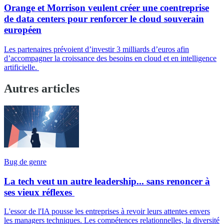
Orange et Morrison veulent créer une coentreprise
de data centers pour renforcer le cloud souverain
européen
Les partenaires prévoient d’investir 3 milliards d’euros afin
d’accompagner la croissance des besoins en cloud et en intelligence
artificielle.
Autres articles
Bug de genre
La tech veut un autre leadership... sans renoncer à
ses vieux réflexes
L'essor de l'IA pousse les entreprises à revoir leurs attentes envers
les managers techniques. Les compétences relationnelles, la diversité