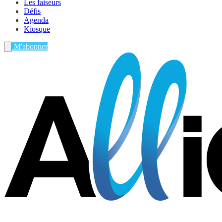
Les faiseurs
Défis
Agenda
Kiosque
M'abonner