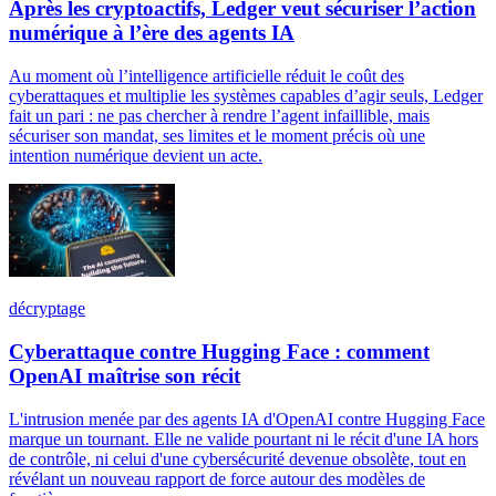
Après les cryptoactifs, Ledger veut sécuriser l’action
numérique à l’ère des agents IA
Au moment où l’intelligence artificielle réduit le coût des
cyberattaques et multiplie les systèmes capables d’agir seuls, Ledger
fait un pari : ne pas chercher à rendre l’agent infaillible, mais
sécuriser son mandat, ses limites et le moment précis où une
intention numérique devient un acte.
décryptage
Cyberattaque contre Hugging Face : comment
OpenAI maîtrise son récit
L'intrusion menée par des agents IA d'OpenAI contre Hugging Face
marque un tournant. Elle ne valide pourtant ni le récit d'une IA hors
de contrôle, ni celui d'une cybersécurité devenue obsolète, tout en
révélant un nouveau rapport de force autour des modèles de