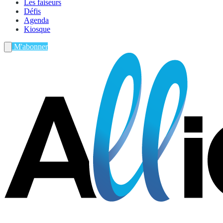
Les faiseurs
Défis
Agenda
Kiosque
M'abonner