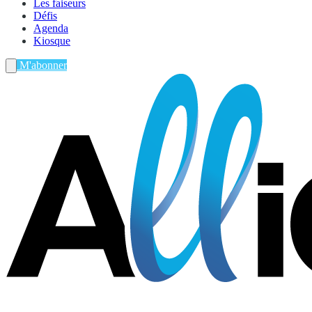
Les faiseurs
Défis
Agenda
Kiosque
M'abonner