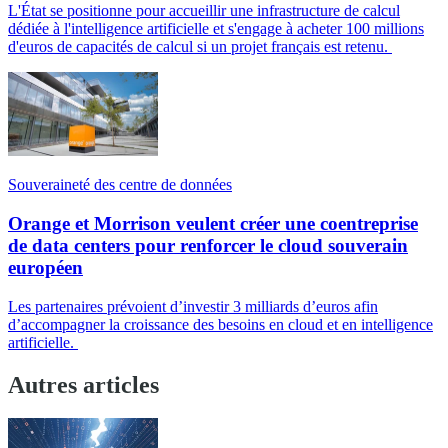
L'État se positionne pour accueillir une infrastructure de calcul
dédiée à l'intelligence artificielle et s'engage à acheter 100 millions
d'euros de capacités de calcul si un projet français est retenu.
Souveraineté des centre de données
Orange et Morrison veulent créer une coentreprise
de data centers pour renforcer le cloud souverain
européen
Les partenaires prévoient d’investir 3 milliards d’euros afin
d’accompagner la croissance des besoins en cloud et en intelligence
artificielle.
Autres articles