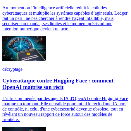
Au moment où l’intelligence artificielle réduit le coût des
cyberattaques et multiplie les systèmes capables d’agir seuls, Ledger
fait un pari : ne pas chercher à rendre l’agent infaillible, mais
sécuriser son mandat, ses limites et le moment précis où une
intention numérique devient un acte.
décryptage
Cyberattaque contre Hugging Face : comment
OpenAI maîtrise son récit
L'intrusion menée par des agents IA d'OpenAI contre Hugging Face
marque un tournant. Elle ne valide pourtant ni le récit d'une IA hors
de contrôle, ni celui d'une cybersécurité devenue obsolète, tout en
révélant un nouveau rapport de force autour des modèles de
frontière.