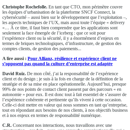
Christophe Rochefolle.
En tant que CTO, mon périmètre couvre
les équipes d’urbanisation de la plateforme SNCF Connect, la
cybersécurité – aussi bien sur le développement que l’exploitation –,
les aspects techniques de l’UX, mais aussi toute l’équipe « delivery
»… À ce titre, il faut bien comprendre que les applications sont
seulement la face émergée de l’iceberg : que ce soit pour
l’expérience client ou la sécurité, il y a énormément d’enjeux en
termes de briques technologiques, d’infrastructure, de gestion des
comptes clients, de gestion des paiements...
A lire aussi :
Pour Allianz, résilience et expérience client ne
s’opposent pas quand la culture d’entreprise est adaptée
David Ruiz.
De mon côté, j’ai la responsabilité de l’expérience
client et du design ; je suis à la fois en charge de la définition de la
stratégie et de sa mise en place opérationnelle. Aujourd’hui, presque
99% de nos points de contact client passent par des parcours « en
autonomie » pour eux. Il est donc tout à fait essentiel de s’assurer de
l’expérience cohérente et pertinente qu’ils vivent à cette occasion.
Celle-ci doit mettre en valeur qui nous sommes en tant qu’entreprise,
tout en répondant aux besoins de nos clients, à nos objectifs business
et à nos enjeux en termes de responsabilité numérique.
C.R.
Concernant nos interactions, nous travaillons avec une