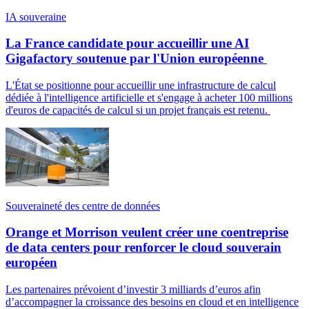
IA souveraine
La France candidate pour accueillir une AI
Gigafactory soutenue par l'Union européenne
L'État se positionne pour accueillir une infrastructure de calcul
dédiée à l'intelligence artificielle et s'engage à acheter 100 millions
d'euros de capacités de calcul si un projet français est retenu.
Souveraineté des centre de données
Orange et Morrison veulent créer une coentreprise
de data centers pour renforcer le cloud souverain
européen
Les partenaires prévoient d’investir 3 milliards d’euros afin
d’accompagner la croissance des besoins en cloud et en intelligence