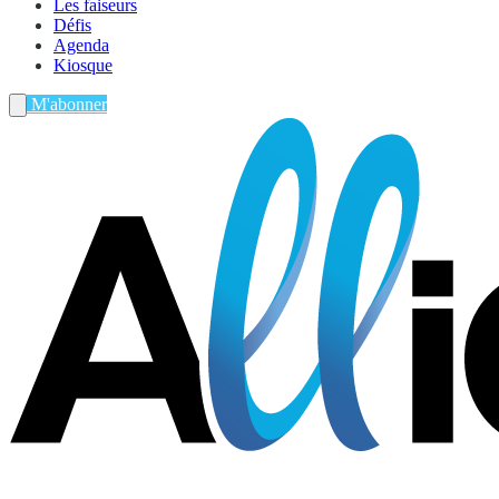
Les faiseurs
Défis
Agenda
Kiosque
M'abonner