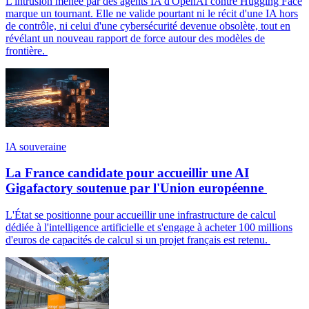
L'intrusion menée par des agents IA d'OpenAI contre Hugging Face
marque un tournant. Elle ne valide pourtant ni le récit d'une IA hors
de contrôle, ni celui d'une cybersécurité devenue obsolète, tout en
révélant un nouveau rapport de force autour des modèles de
frontière.
IA souveraine
La France candidate pour accueillir une AI
Gigafactory soutenue par l'Union européenne
L'État se positionne pour accueillir une infrastructure de calcul
dédiée à l'intelligence artificielle et s'engage à acheter 100 millions
d'euros de capacités de calcul si un projet français est retenu.