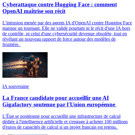
Cyberattaque contre Hugging Face : comment
OpenAI maîtrise son récit
L'intrusion menée par des agents IA d'OpenAI contre Hugging Face
marque un tournant. Elle ne valide pourtant ni le récit d'une IA hors
de contrôle, ni celui d'une cybersécurité devenue obsolète, tout en
révélant un nouveau rapport de force autour des modèles de
frontière.
IA souveraine
La France candidate pour accueillir une AI
Gigafactory soutenue par l'Union européenne
L'État se positionne pour accueillir une infrastructure de calcul
dédiée à l'intelligence artificielle et s'engage à acheter 100 millions
d'euros de capacités de calcul si un projet français est retenu.