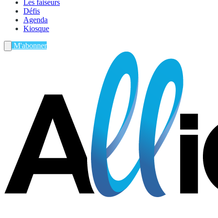
Les faiseurs
Défis
Agenda
Kiosque
M'abonner