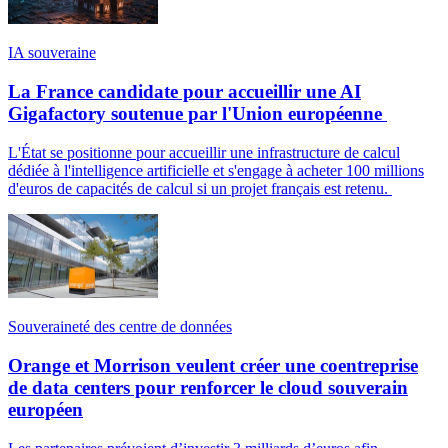
IA souveraine
La France candidate pour accueillir une AI
Gigafactory soutenue par l'Union européenne
L'État se positionne pour accueillir une infrastructure de calcul
dédiée à l'intelligence artificielle et s'engage à acheter 100 millions
d'euros de capacités de calcul si un projet français est retenu.
Souveraineté des centre de données
Orange et Morrison veulent créer une coentreprise
de data centers pour renforcer le cloud souverain
européen