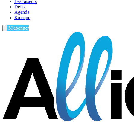
Les faiseurs
Défis
Agenda
Kiosque
M'abonner