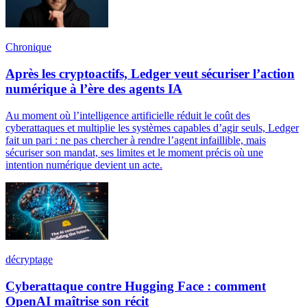
Chronique
Après les cryptoactifs, Ledger veut sécuriser l’action
numérique à l’ère des agents IA
Au moment où l’intelligence artificielle réduit le coût des
cyberattaques et multiplie les systèmes capables d’agir seuls, Ledger
fait un pari : ne pas chercher à rendre l’agent infaillible, mais
sécuriser son mandat, ses limites et le moment précis où une
intention numérique devient un acte.
décryptage
Cyberattaque contre Hugging Face : comment
OpenAI maîtrise son récit