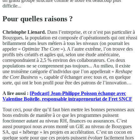
un grand groupe structuré comme le nôtre est beaucoup plus
difficile...
Pour quelles raisons ?
Christophe Lienard.
Dans l’entreprise, et ce n’est pas particulier à
Bouygues, la population est composée d’opérationnels qui ont réussi
brillamment dans leurs métiers à tous les niveaux (on pourrait les
appeler «
Optimize The Core
»). A l’autre extrême, l’on trouve des
profils très créatifs et agiles qui, selon une étude américaine,
correspondraient à 2,5 % environ des collaborateurs. Ces deux
populations ne se comprennent pas toujours... Au milieu, il existe
une troisième catégorie d’individus que l’on appellerait «
Reshape
the Core Business
», capable d’échanger avec tous et, en quelque
sorte, qui ont le bon profil pour être des patrons de l’innovation…
A lire aussi :
[Podcast] Jean-Philippe Poisson échange avec
Valentine Boitelle, responsable intrapreneuriat de Fret SNCF
Tout ceci, pour dire qu’il faut bien mettre les bonnes personnes aux
bons endroits de manière à ce que les programmes puissent
fonctionner autant au niveau RH, finances ou assurances. C’est
aussi pourquoi nous avons monté un GIE au niveau de Bouygues
SA, qui « héberge » les projets en accélération. C’est un cocon en
quelque sorte pour que ces projets puissent évoluer facilement hors