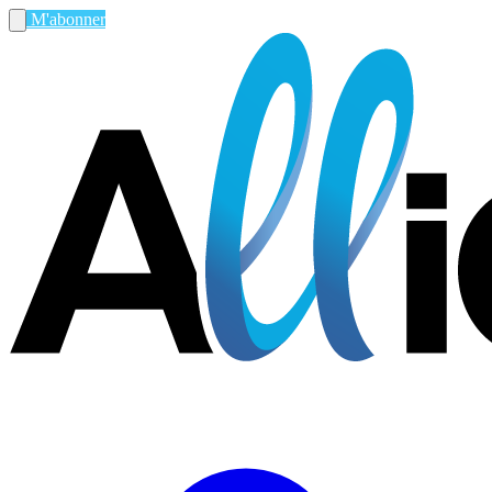
M'abonner