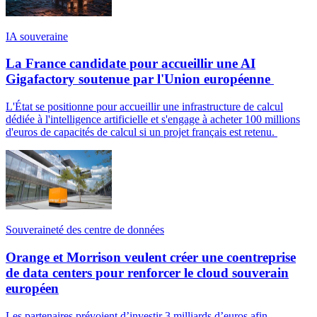
IA souveraine
La France candidate pour accueillir une AI
Gigafactory soutenue par l'Union européenne
L'État se positionne pour accueillir une infrastructure de calcul
dédiée à l'intelligence artificielle et s'engage à acheter 100 millions
d'euros de capacités de calcul si un projet français est retenu.
Souveraineté des centre de données
Orange et Morrison veulent créer une coentreprise
de data centers pour renforcer le cloud souverain
européen
Les partenaires prévoient d’investir 3 milliards d’euros afin