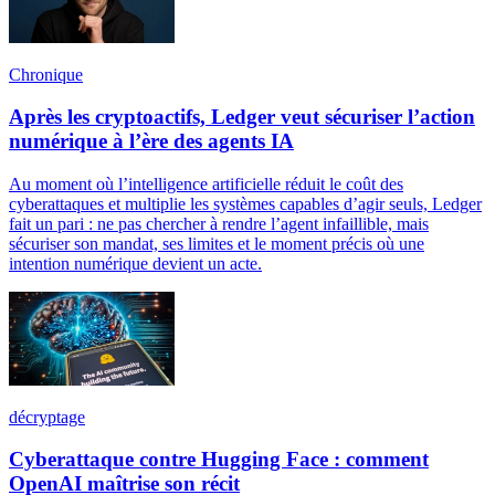
Chronique
Après les cryptoactifs, Ledger veut sécuriser l’action
numérique à l’ère des agents IA
Au moment où l’intelligence artificielle réduit le coût des
cyberattaques et multiplie les systèmes capables d’agir seuls, Ledger
fait un pari : ne pas chercher à rendre l’agent infaillible, mais
sécuriser son mandat, ses limites et le moment précis où une
intention numérique devient un acte.
décryptage
Cyberattaque contre Hugging Face : comment
OpenAI maîtrise son récit