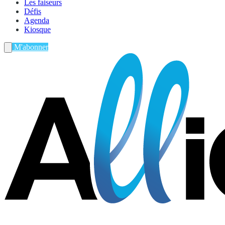
Les faiseurs
Défis
Agenda
Kiosque
M'abonner