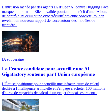
L'intrusion menée par des agents IA d'OpenAI contre Hugging Face
marque un tournant. Elle ne valide pourtant ni le récit d'une IA hors
de contrôle, ni celui d'une cybersécurité devenue obsolète, tout en
révélant un nouveau rapport de force autour des modèles de
frontière.
IA souveraine
La France candidate pour accueillir une AI
Gigafactory soutenue par l'Union européenne
L'État se positionne pour accueillir une infrastructure de calcul
dédiée à l'intelligence artificielle et s'engage à acheter 100 millions
d'euros de capacités de calcul si un projet français est retenu.