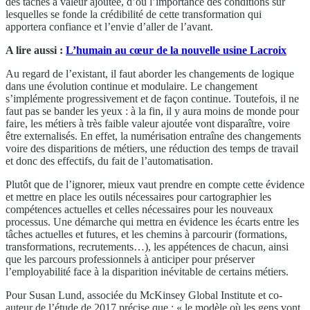
des tâches à valeur ajoutée, d’où l’importance des conditions sur
lesquelles se fonde la crédibilité de cette transformation qui
apportera confiance et l’envie d’aller de l’avant.
A lire aussi :
L’humain au cœur de la nouvelle usine Lacroix
Au regard de l’existant, il faut aborder les changements de logique
dans une évolution continue et modulaire. Le changement
s’implémente progressivement et de façon continue. Toutefois, il ne
faut pas se bander les yeux : à la fin, il y aura moins de monde pour
faire, les métiers à très faible valeur ajoutée vont disparaître, voire
être externalisés. En effet, la numérisation entraîne des changements
voire des disparitions de métiers, une réduction des temps de travail
et donc des effectifs, du fait de l’automatisation.
Plutôt que de l’ignorer, mieux vaut prendre en compte cette évidence
et mettre en place les outils nécessaires pour cartographier les
compétences actuelles et celles nécessaires pour les nouveaux
processus. Une démarche qui mettra en évidence les écarts entre les
tâches actuelles et futures, et les chemins à parcourir (formations,
transformations, recrutements…), les appétences de chacun, ainsi
que les parcours professionnels à anticiper pour préserver
l’employabilité face à la disparition inévitable de certains métiers.
Pour Susan Lund, associée du McKinsey Global Institute et co-
auteur de l’étude de 2017 précise que : « le modèle où les gens vont