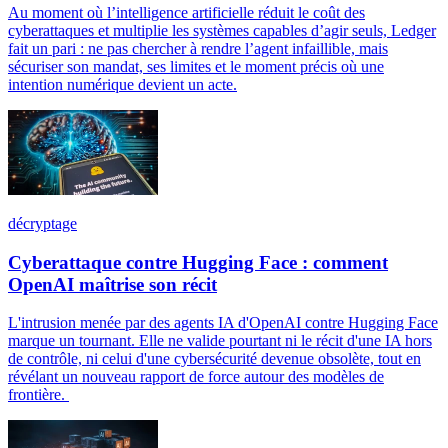
Au moment où l’intelligence artificielle réduit le coût des
cyberattaques et multiplie les systèmes capables d’agir seuls, Ledger
fait un pari : ne pas chercher à rendre l’agent infaillible, mais
sécuriser son mandat, ses limites et le moment précis où une
intention numérique devient un acte.
décryptage
Cyberattaque contre Hugging Face : comment
OpenAI maîtrise son récit
L'intrusion menée par des agents IA d'OpenAI contre Hugging Face
marque un tournant. Elle ne valide pourtant ni le récit d'une IA hors
de contrôle, ni celui d'une cybersécurité devenue obsolète, tout en
révélant un nouveau rapport de force autour des modèles de
frontière.