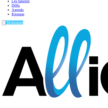
Les faiseurs
Défis
Agenda
Kiosque
M'abonner