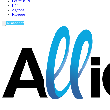
Les faiseurs
Défis
Agenda
Kiosque
M'abonner