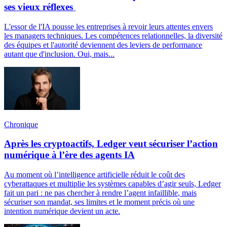
ses vieux réflexes
L'essor de l'IA pousse les entreprises à revoir leurs attentes envers
les managers techniques. Les compétences relationnelles, la diversité
des équipes et l'autorité deviennent des leviers de performance
autant que d'inclusion. Oui, mais...
Chronique
Après les cryptoactifs, Ledger veut sécuriser l’action
numérique à l’ère des agents IA
Au moment où l’intelligence artificielle réduit le coût des
cyberattaques et multiplie les systèmes capables d’agir seuls, Ledger
fait un pari : ne pas chercher à rendre l’agent infaillible, mais
sécuriser son mandat, ses limites et le moment précis où une
intention numérique devient un acte.