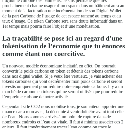
traçabilité carbone des bâtiments. Je suis persuadé que très
prochainement chaque usager d’un espace dans un bâtiment aura au
moment de la facturation une incrémentation de son Digital Wallet
de la part Carbone de l’usage de cet espace ramené au temps et au
taux d’usage. Ce token Carbone sera sans doute informatif dans un
1er temps mais pourra faire l’objet d’une monétisation.
La traçabilité se pose ici au regard d’une
tokénisation de l’économie que tu énonces
comme étant non coercitive.
Un nouveau modèle économique incitatif, en effet. On pourrait
convertir le poids carbone en token et détenir des tokens carbone
dans nos digital wallet. Si je veux être vertueux, je vais acheter des
tokens carbones qui vont décrémenter mon poids carbone et seront
investis uniquement pour réduire notre empreinte carbone. Il y a un
marché de carbone en tokens qui ne seront utilisés que pour réduire
l’empreinte carbone de notre activité.
Cependant si le CO2 nous mobilise tous, je souhaiterai apporter une
nuance car à mon avis , la décennie à venir doit être avant tout celle
de l’eau. Nous sommes arrivés à un point de rupture dans de
nombreux endroits et l’eau est vitale. Il faut à minima associer ces 2
enjeux. Il faut impérativement tracer l’eau comme on trace le