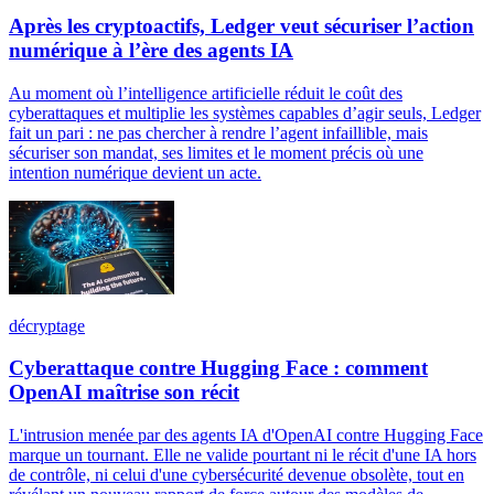
Après les cryptoactifs, Ledger veut sécuriser l’action
numérique à l’ère des agents IA
Au moment où l’intelligence artificielle réduit le coût des
cyberattaques et multiplie les systèmes capables d’agir seuls, Ledger
fait un pari : ne pas chercher à rendre l’agent infaillible, mais
sécuriser son mandat, ses limites et le moment précis où une
intention numérique devient un acte.
décryptage
Cyberattaque contre Hugging Face : comment
OpenAI maîtrise son récit
L'intrusion menée par des agents IA d'OpenAI contre Hugging Face
marque un tournant. Elle ne valide pourtant ni le récit d'une IA hors
de contrôle, ni celui d'une cybersécurité devenue obsolète, tout en