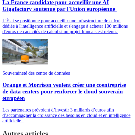
La France candidate pour accueillir une AI
Gigafactory soutenue par l'Union européenne
L'État se positionne pour accueillir une infrastructure de calcul
dédiée à l'intelligence artificielle et s'engage à acheter 100 millions
d'euros de capacités de calcul si un projet français est retenu.
Souveraineté des centre de données
Orange et Morrison veulent créer une coentreprise
de data centers pour renforcer le cloud souverain
européen
Les partenaires prévoient d’investir 3 milliards d’euros afin
d’accompagner la croissance des besoins en cloud et en intelligence
artificielle.
Autres articles