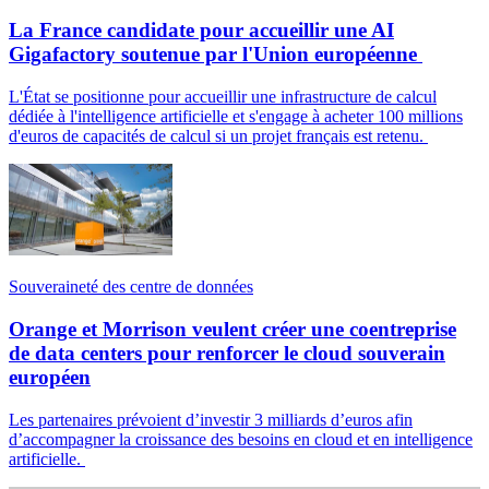
La France candidate pour accueillir une AI
Gigafactory soutenue par l'Union européenne
L'État se positionne pour accueillir une infrastructure de calcul
dédiée à l'intelligence artificielle et s'engage à acheter 100 millions
d'euros de capacités de calcul si un projet français est retenu.
Souveraineté des centre de données
Orange et Morrison veulent créer une coentreprise
de data centers pour renforcer le cloud souverain
européen
Les partenaires prévoient d’investir 3 milliards d’euros afin
d’accompagner la croissance des besoins en cloud et en intelligence
artificielle.