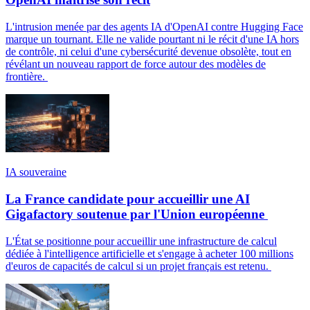
L'intrusion menée par des agents IA d'OpenAI contre Hugging Face
marque un tournant. Elle ne valide pourtant ni le récit d'une IA hors
de contrôle, ni celui d'une cybersécurité devenue obsolète, tout en
révélant un nouveau rapport de force autour des modèles de
frontière.
IA souveraine
La France candidate pour accueillir une AI
Gigafactory soutenue par l'Union européenne
L'État se positionne pour accueillir une infrastructure de calcul
dédiée à l'intelligence artificielle et s'engage à acheter 100 millions
d'euros de capacités de calcul si un projet français est retenu.