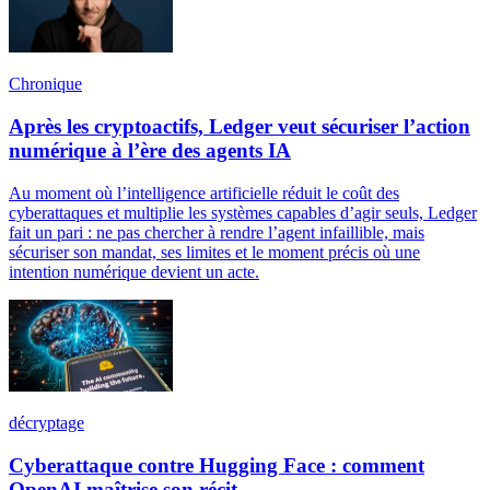
Chronique
Après les cryptoactifs, Ledger veut sécuriser l’action
numérique à l’ère des agents IA
Au moment où l’intelligence artificielle réduit le coût des
cyberattaques et multiplie les systèmes capables d’agir seuls, Ledger
fait un pari : ne pas chercher à rendre l’agent infaillible, mais
sécuriser son mandat, ses limites et le moment précis où une
intention numérique devient un acte.
décryptage
Cyberattaque contre Hugging Face : comment
OpenAI maîtrise son récit