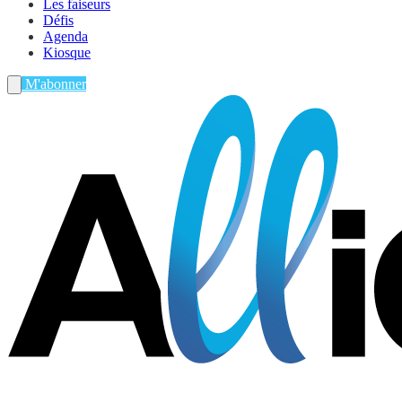
Les faiseurs
Défis
Agenda
Kiosque
M'abonner