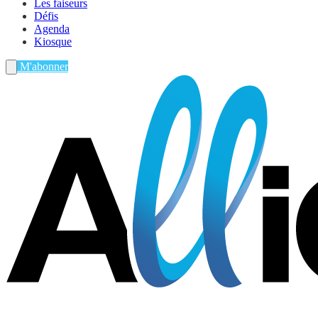
Les faiseurs
Défis
Agenda
Kiosque
M'abonner