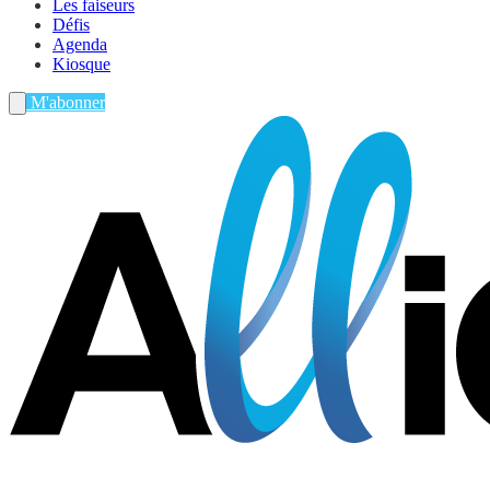
Les faiseurs
Défis
Agenda
Kiosque
M'abonner