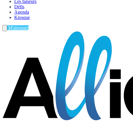
Les faiseurs
Défis
Agenda
Kiosque
M'abonner