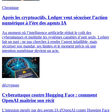
Chronique
Après les cryptoactifs, Ledger veut sécuriser l’action
numérique à l’ère des agents IA
Au moment où l’intelligence artificielle réduit le coût des
cyberattaques et multiplie les systèmes capables d’agir seuls, Ledger
fait un pari : ne pas chercher à rendre l’agent infaillible, mais
sécuriser son mandat, ses limites et le moment précis où une
intention numérique devient un acte.
décryptage
Cyberattaque contre Hugging Face : comment
OpenAI maîtrise son récit
L'intrusion menée par des agents IA d'OpenAI contre Hugging Face