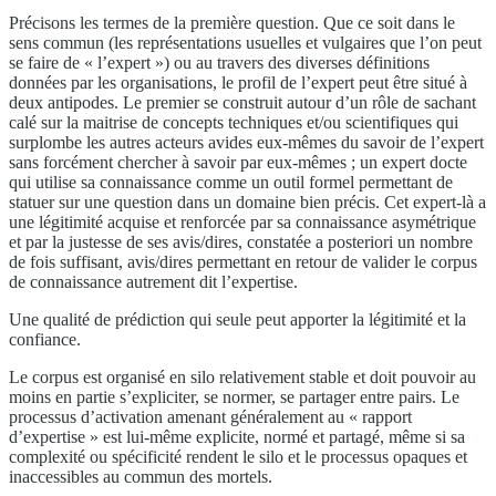
Précisons les termes de la première question. Que ce soit dans le
sens commun (les représentations usuelles et vulgaires que l’on peut
se faire de « l’expert ») ou au travers des diverses définitions
données par les organisations, le profil de l’expert peut être situé à
deux antipodes. Le premier se construit autour d’un rôle de sachant
calé sur la maitrise de concepts techniques et/ou scientifiques qui
surplombe les autres acteurs avides eux-mêmes du savoir de l’expert
sans forcément chercher à savoir par eux-mêmes ; un expert docte
qui utilise sa connaissance comme un outil formel permettant de
statuer sur une question dans un domaine bien précis. Cet expert-là a
une légitimité acquise et renforcée par sa connaissance asymétrique
et par la justesse de ses avis/dires, constatée a posteriori un nombre
de fois suffisant, avis/dires permettant en retour de valider le corpus
de connaissance autrement dit l’expertise.
Une qualité de prédiction qui seule peut apporter la légitimité et la
confiance.
Le corpus est organisé en silo relativement stable et doit pouvoir au
moins en partie s’expliciter, se normer, se partager entre pairs. Le
processus d’activation amenant généralement au « rapport
d’expertise » est lui-même explicite, normé et partagé, même si sa
complexité ou spécificité rendent le silo et le processus opaques et
inaccessibles au commun des mortels.