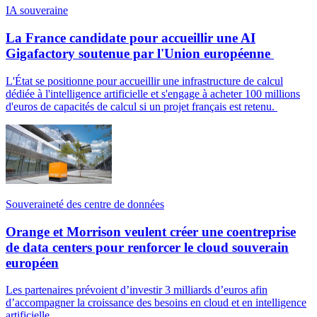
IA souveraine
La France candidate pour accueillir une AI
Gigafactory soutenue par l'Union européenne
L'État se positionne pour accueillir une infrastructure de calcul
dédiée à l'intelligence artificielle et s'engage à acheter 100 millions
d'euros de capacités de calcul si un projet français est retenu.
Souveraineté des centre de données
Orange et Morrison veulent créer une coentreprise
de data centers pour renforcer le cloud souverain
européen
Les partenaires prévoient d’investir 3 milliards d’euros afin
d’accompagner la croissance des besoins en cloud et en intelligence
artificielle.