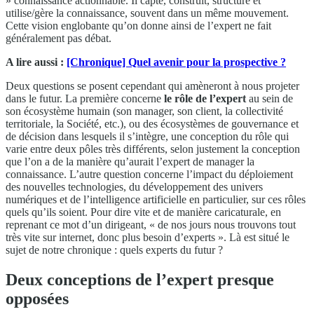
» connaissance actionnable. Il capte, construit, structure et
utilise/gère la connaissance, souvent dans un même mouvement.
Cette vision englobante qu’on donne ainsi de l’expert ne fait
généralement pas débat.
A lire aussi :
[Chronique] Quel avenir pour la prospective ?
Deux questions se posent cependant qui amèneront à nous projeter
dans le futur. La première concerne
le rôle de l’expert
au sein de
son écosystème humain (son manager, son client, la collectivité
territoriale, la Société, etc.), ou des écosystèmes de gouvernance et
de décision dans lesquels il s’intègre, une conception du rôle qui
varie entre deux pôles très différents, selon justement la conception
que l’on a de la manière qu’aurait l’expert de manager la
connaissance. L’autre question concerne l’impact du déploiement
des nouvelles technologies, du développement des univers
numériques et de l’intelligence artificielle en particulier, sur ces rôles
quels qu’ils soient. Pour dire vite et de manière caricaturale, en
reprenant ce mot d’un dirigeant, « de nos jours nous trouvons tout
très vite sur internet, donc plus besoin d’experts ». Là est situé le
sujet de notre chronique : quels experts du futur ?
Deux conceptions de l’expert presque
opposées