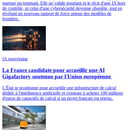
marque un tournant. Elle ne valide pourtant ni le récit d'une IA hors
de contrôle, ni celui d'une cybersécurité devenue obsolète, tout en
révélant un nouveau rapport de force autour des modèles de
frontière.
IA souveraine
La France candidate pour accueillir une AI
Gigafactory soutenue par l'Union européenne
L'État se positionne pour accueillir une infrastructure de calcul
dédiée à l'intelligence artificielle et s'engage à acheter 100 millions
d'euros de capacités de calcul si un projet français est retenu.