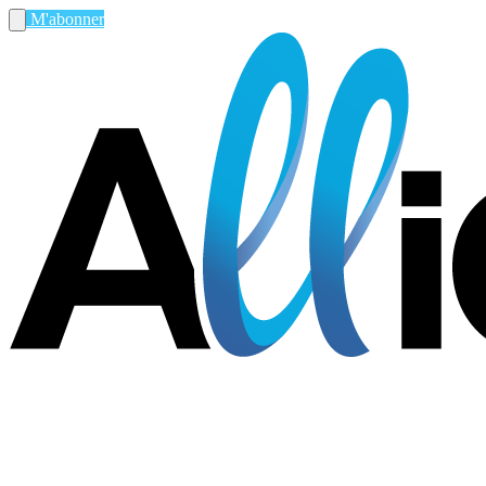
M'abonner