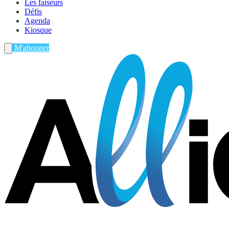
Les faiseurs
Défis
Agenda
Kiosque
M'abonner