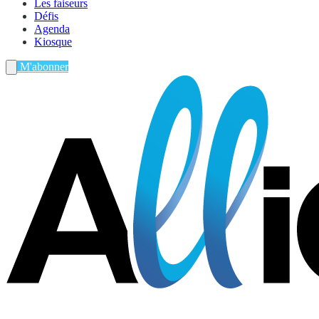
Les faiseurs
Défis
Agenda
Kiosque
M'abonner