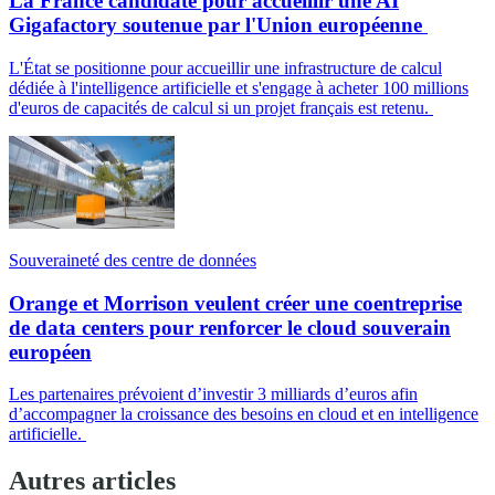
La France candidate pour accueillir une AI
Gigafactory soutenue par l'Union européenne
L'État se positionne pour accueillir une infrastructure de calcul
dédiée à l'intelligence artificielle et s'engage à acheter 100 millions
d'euros de capacités de calcul si un projet français est retenu.
Souveraineté des centre de données
Orange et Morrison veulent créer une coentreprise
de data centers pour renforcer le cloud souverain
européen
Les partenaires prévoient d’investir 3 milliards d’euros afin
d’accompagner la croissance des besoins en cloud et en intelligence
artificielle.
Autres articles