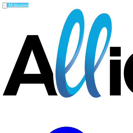
M'abonner