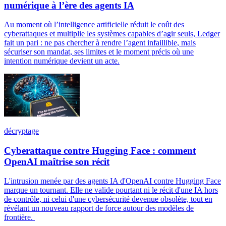
numérique à l’ère des agents IA
Au moment où l’intelligence artificielle réduit le coût des
cyberattaques et multiplie les systèmes capables d’agir seuls, Ledger
fait un pari : ne pas chercher à rendre l’agent infaillible, mais
sécuriser son mandat, ses limites et le moment précis où une
intention numérique devient un acte.
décryptage
Cyberattaque contre Hugging Face : comment
OpenAI maîtrise son récit
L'intrusion menée par des agents IA d'OpenAI contre Hugging Face
marque un tournant. Elle ne valide pourtant ni le récit d'une IA hors
de contrôle, ni celui d'une cybersécurité devenue obsolète, tout en
révélant un nouveau rapport de force autour des modèles de
frontière.