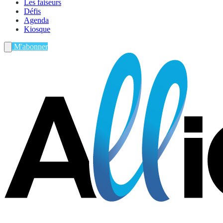
Les faiseurs
Défis
Agenda
Kiosque
M'abonner