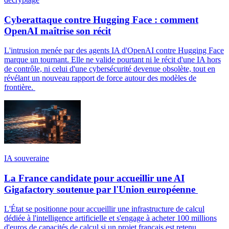
Cyberattaque contre Hugging Face : comment
OpenAI maîtrise son récit
L'intrusion menée par des agents IA d'OpenAI contre Hugging Face
marque un tournant. Elle ne valide pourtant ni le récit d'une IA hors
de contrôle, ni celui d'une cybersécurité devenue obsolète, tout en
révélant un nouveau rapport de force autour des modèles de
frontière.
IA souveraine
La France candidate pour accueillir une AI
Gigafactory soutenue par l'Union européenne
L'État se positionne pour accueillir une infrastructure de calcul
dédiée à l'intelligence artificielle et s'engage à acheter 100 millions
d'euros de capacités de calcul si un projet français est retenu.