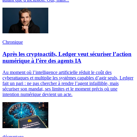
Chronique
Après les cryptoactifs, Ledger veut sécuriser l’action
numérique à l’ère des agents IA
Au moment où l’intelligence artificielle réduit le coût des
cyberattaques et multiplie les systèmes capables d’agir seuls, Ledger
fait un pari : ne pas chercher à rendre l’agent infaillible, mais
sécuriser son mandat, ses limites et le moment précis où une
intention numérique devient un acte.
décryptage