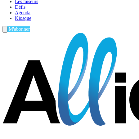
Les faiseurs
Défis
Agenda
Kiosque
M'abonner