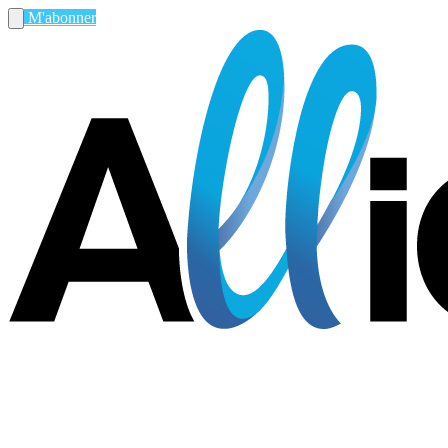
M'abonner