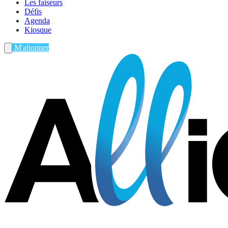
Les faiseurs
Défis
Agenda
Kiosque
M'abonner