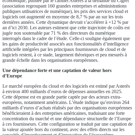
économique
, publiée par le cabinet Asterès à la demande du Cigref
(association regroupant 160 grandes entreprises et administrations
publiques utilisatrices de numérique), les prix des services cloud et
logiciels ont augmenté en moyenne de 8,7 % par an sur les trois
dernières années. Cette dynamique devrait s’accélérer à +12 % par
an d’ici 2030. Les auteurs estiment que cette trajectoire de coûts est
jugée non soutenable par 71 % des directeurs du numérique
interrogés dans le cadre de l’étude. Celle-ci souligne également que
les gains de productivité associés aux fonctionnalités d’intelligence
artificielle intégrées par les principaux fournisseurs de cloud et de
logiciels restent, à ce stade, largement théoriques et peu mesurés à
grande échelle dans les organisations européennes.
Une dépendance forte et une captation de valeur hors
d’Europe
Le marché européen du cloud et des logiciels est estimé par Asterès
à environ 400 milliards d’euros de dépenses annuelles en 2025.
Cette dépense est en grande partie captée par des acteurs extra-
européens, notamment américains. L’étude indique qu’environ 264
milliards d’euros d’achats réalisés par des organisations européennes
bénéficieraient à des entreprises américaines, traduisant une forte
concentration du marché et une dépendance structurelle de l’Europe
à ces fournisseurs. Cette configuration se traduit par une captation de
la valeur ajoutée hors du continent, avec des effets directs sur les
capacités d’investissement et d’innovation de l’écosystème