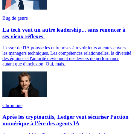
Bug de genre
La tech veut un autre leadership... sans renoncer à
ses vieux réflexes
L'essor de l'IA pousse les entreprises à revoir leurs attentes envers
les managers techniques. Les compétences relationnelles, la diversité
des équipes et l'autorité deviennent des leviers de performance
autant que d'inclusion. Oui, mais...
Chronique
Après les cryptoactifs, Ledger veut sécuriser l’action
numérique à l’ère des agents IA