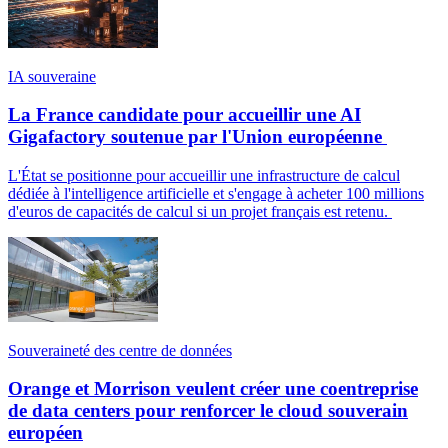
IA souveraine
La France candidate pour accueillir une AI
Gigafactory soutenue par l'Union européenne
L'État se positionne pour accueillir une infrastructure de calcul
dédiée à l'intelligence artificielle et s'engage à acheter 100 millions
d'euros de capacités de calcul si un projet français est retenu.
Souveraineté des centre de données
Orange et Morrison veulent créer une coentreprise
de data centers pour renforcer le cloud souverain
européen