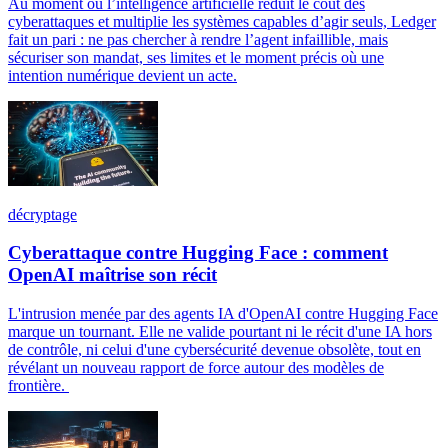
Au moment où l’intelligence artificielle réduit le coût des
cyberattaques et multiplie les systèmes capables d’agir seuls, Ledger
fait un pari : ne pas chercher à rendre l’agent infaillible, mais
sécuriser son mandat, ses limites et le moment précis où une
intention numérique devient un acte.
décryptage
Cyberattaque contre Hugging Face : comment
OpenAI maîtrise son récit
L'intrusion menée par des agents IA d'OpenAI contre Hugging Face
marque un tournant. Elle ne valide pourtant ni le récit d'une IA hors
de contrôle, ni celui d'une cybersécurité devenue obsolète, tout en
révélant un nouveau rapport de force autour des modèles de
frontière.