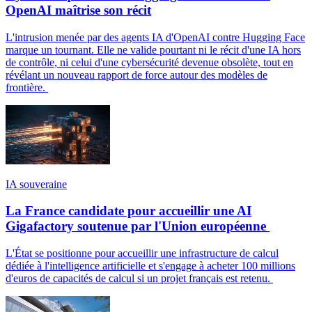
OpenAI maîtrise son récit
L'intrusion menée par des agents IA d'OpenAI contre Hugging Face
marque un tournant. Elle ne valide pourtant ni le récit d'une IA hors
de contrôle, ni celui d'une cybersécurité devenue obsolète, tout en
révélant un nouveau rapport de force autour des modèles de
frontière.
IA souveraine
La France candidate pour accueillir une AI
Gigafactory soutenue par l'Union européenne
L'État se positionne pour accueillir une infrastructure de calcul
dédiée à l'intelligence artificielle et s'engage à acheter 100 millions
d'euros de capacités de calcul si un projet français est retenu.