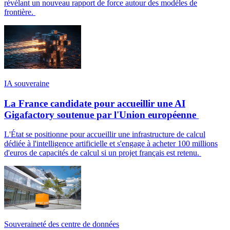
révélant un nouveau rapport de force autour des modèles de
frontière.
IA souveraine
La France candidate pour accueillir une AI
Gigafactory soutenue par l'Union européenne
L'État se positionne pour accueillir une infrastructure de calcul
dédiée à l'intelligence artificielle et s'engage à acheter 100 millions
d'euros de capacités de calcul si un projet français est retenu.
Souveraineté des centre de données