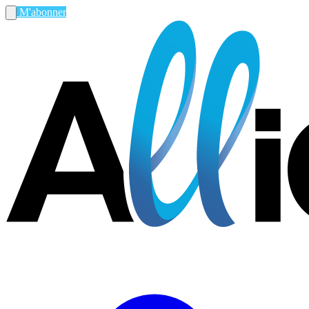
M'abonner