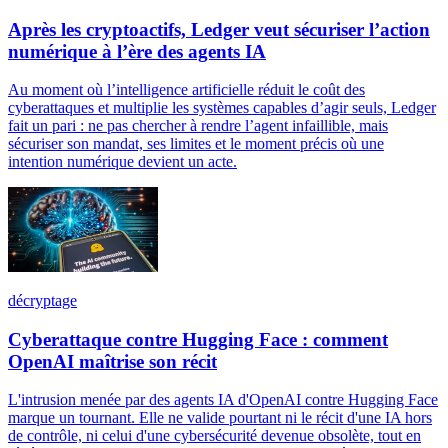
Après les cryptoactifs, Ledger veut sécuriser l’action
numérique à l’ère des agents IA
Au moment où l’intelligence artificielle réduit le coût des
cyberattaques et multiplie les systèmes capables d’agir seuls, Ledger
fait un pari : ne pas chercher à rendre l’agent infaillible, mais
sécuriser son mandat, ses limites et le moment précis où une
intention numérique devient un acte.
décryptage
Cyberattaque contre Hugging Face : comment
OpenAI maîtrise son récit
L'intrusion menée par des agents IA d'OpenAI contre Hugging Face
marque un tournant. Elle ne valide pourtant ni le récit d'une IA hors
de contrôle, ni celui d'une cybersécurité devenue obsolète, tout en