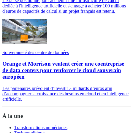
L'État se positionne pour accueillir une infrastructure de calcul
dédiée à l'intelligence artificielle et s'engage à acheter 100 millions
d'euros de capacités de calcul si un projet français est retenu.
Souveraineté des centre de données
Orange et Morrison veulent créer une coentreprise
de data centers pour renforcer le cloud souverain
européen
Les partenaires prévoient d’investir 3 milliards d’euros afin
d’accompagner la croissance des besoins en cloud et en intelligence
artificielle.
À la une
Transformations numériques
Technopolitique