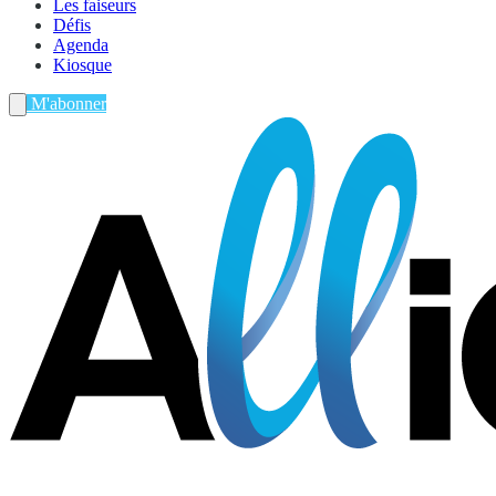
Les faiseurs
Défis
Agenda
Kiosque
M'abonner