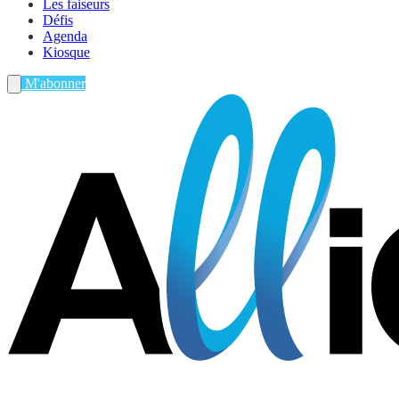
Les faiseurs
Défis
Agenda
Kiosque
M'abonner