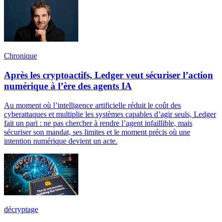
Chronique
Après les cryptoactifs, Ledger veut sécuriser l’action
numérique à l’ère des agents IA
Au moment où l’intelligence artificielle réduit le coût des
cyberattaques et multiplie les systèmes capables d’agir seuls, Ledger
fait un pari : ne pas chercher à rendre l’agent infaillible, mais
sécuriser son mandat, ses limites et le moment précis où une
intention numérique devient un acte.
décryptage