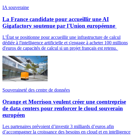
IA souveraine
La France candidate pour accueillir une AI
Gigafactory soutenue par l'Union européenne
L'État se positionne pour accueillir une infrastructure de calcul
dédiée à l'intelligence artificielle et s'engage à acheter 100 millions
d'euros de capacités de calcul si un projet français est retenu.
Souveraineté des centre de données
Orange et Morrison veulent créer une coentreprise
de data centers pour renforcer le cloud souverain
européen
Les partenaires prévoient d’investir 3 milliards d’euros afin
d’accompagner la croissance des besoins en cloud et en intelligence