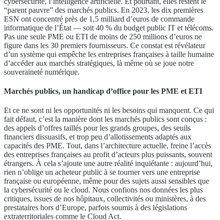
cybersécurité, l’intelligence artificielle. Et pourtant, elles restent le
“parent pauvre” des marchés publics. En 2023, les dix premières
ESN ont concentré près de 1,5 milliard d’euros de commande
informatique de l’État — soit 40 % du budget public IT et télécoms.
Pas une seule PME ou ETI de moins de 250 millions d’euros ne
figure dans les 30 premiers fournisseurs. Ce constat est révélateur
d’un système qui empêche les entreprises françaises à taille humaine
d’accéder aux marchés stratégiques, là même où se joue notre
souveraineté numérique.
Marchés publics, un handicap d’office pour les PME et ETI
Et ce ne sont ni les opportunités ni les besoins qui manquent. Ce qui
fait défaut, c’est la manière dont les marchés publics sont conçus :
des appels d’offres taillés pour les grands groupes, des seuils
financiers dissuasifs, et trop peu d’allotissements adaptés aux
capacités des PME. Tout, dans l’architecture actuelle, freine l’accès
des entreprises françaises au profit d’acteurs plus puissants, souvent
étrangers. À cela s’ajoute une autre réalité inquiétante : aujourd’hui,
rien n’oblige un acheteur public à se tourner vers une entreprise
française ou européenne, même pour des sujets aussi sensibles que
la cybersécurité ou le cloud. Nous confions nos données les plus
critiques, issues de nos hôpitaux, collectivités ou ministères, à des
prestataires hors d’Europe, parfois soumis à des législations
extraterritoriales comme le Cloud Act.