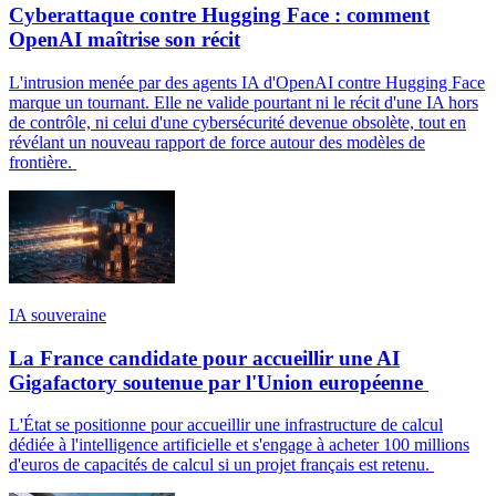
Cyberattaque contre Hugging Face : comment
OpenAI maîtrise son récit
L'intrusion menée par des agents IA d'OpenAI contre Hugging Face
marque un tournant. Elle ne valide pourtant ni le récit d'une IA hors
de contrôle, ni celui d'une cybersécurité devenue obsolète, tout en
révélant un nouveau rapport de force autour des modèles de
frontière.
IA souveraine
La France candidate pour accueillir une AI
Gigafactory soutenue par l'Union européenne
L'État se positionne pour accueillir une infrastructure de calcul
dédiée à l'intelligence artificielle et s'engage à acheter 100 millions
d'euros de capacités de calcul si un projet français est retenu.