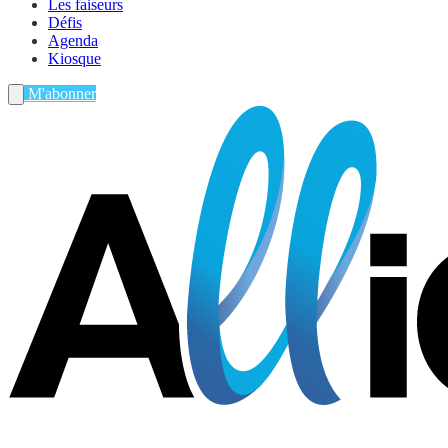
Les faiseurs
Défis
Agenda
Kiosque
M'abonner