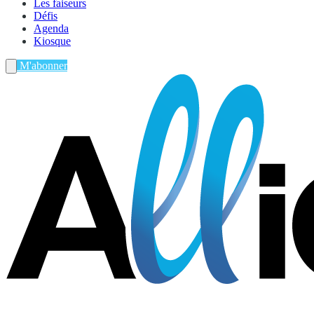
Les faiseurs
Défis
Agenda
Kiosque
M'abonner