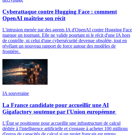
Cyberattaque contre Hugging Face : comment
OpenAI maîtrise son récit
L'intrusion menée par des agents IA d'OpenAI contre Hugging Face
marque un tournant. Elle ne valide pourtant ni le récit d'une IA hors
de contrôle, ni celui d'une cybersécurité devenue obsolète, tout en
révélant un nouveau rapport de force autour des modèles de
frontière.
IA souveraine
La France candidate pour accueillir une AI
Gigafactory soutenue par l'Union européenne
L'État se positionne pour accueillir une infrastructure de calcul
dédiée à l'intelligence artificielle et s'engage à acheter 100 millions
d'euros de capacités de calcul si un projet français est retenu.