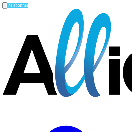
M'abonner