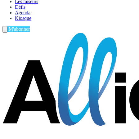
Les faiseurs
Défis
Agenda
Kiosque
M'abonner