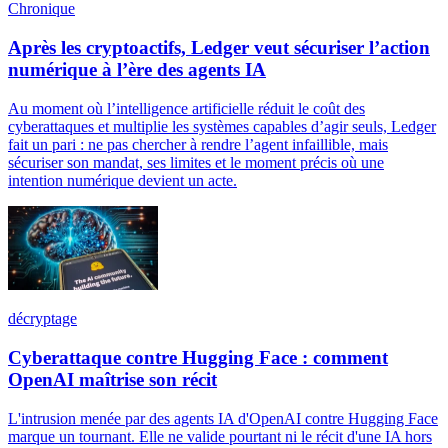
Chronique
Après les cryptoactifs, Ledger veut sécuriser l’action
numérique à l’ère des agents IA
Au moment où l’intelligence artificielle réduit le coût des
cyberattaques et multiplie les systèmes capables d’agir seuls, Ledger
fait un pari : ne pas chercher à rendre l’agent infaillible, mais
sécuriser son mandat, ses limites et le moment précis où une
intention numérique devient un acte.
décryptage
Cyberattaque contre Hugging Face : comment
OpenAI maîtrise son récit
L'intrusion menée par des agents IA d'OpenAI contre Hugging Face
marque un tournant. Elle ne valide pourtant ni le récit d'une IA hors