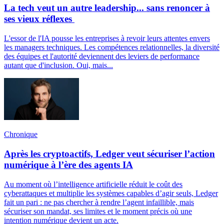
La tech veut un autre leadership... sans renoncer à
ses vieux réflexes
L'essor de l'IA pousse les entreprises à revoir leurs attentes envers
les managers techniques. Les compétences relationnelles, la diversité
des équipes et l'autorité deviennent des leviers de performance
autant que d'inclusion. Oui, mais...
Chronique
Après les cryptoactifs, Ledger veut sécuriser l’action
numérique à l’ère des agents IA
Au moment où l’intelligence artificielle réduit le coût des
cyberattaques et multiplie les systèmes capables d’agir seuls, Ledger
fait un pari : ne pas chercher à rendre l’agent infaillible, mais
sécuriser son mandat, ses limites et le moment précis où une
intention numérique devient un acte.