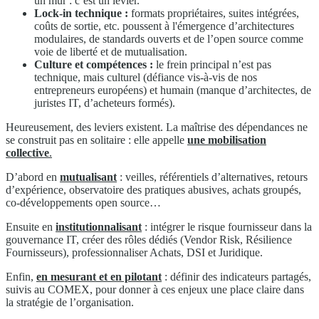
un mur : c’est un levier.
Lock-in technique :
formats propriétaires, suites intégrées,
coûts de sortie, etc. poussent à l'émergence d’architectures
modulaires, de standards ouverts et de l’open source comme
voie de liberté et de mutualisation.
Culture et compétences :
le frein principal n’est pas
technique, mais culturel (défiance vis-à-vis de nos
entrepreneurs européens) et humain (manque d’architectes, de
juristes IT, d’acheteurs formés).
Heureusement, des leviers existent. La maîtrise des dépendances ne
se construit pas en solitaire : elle appelle
une mobilisation
collective
.
D’abord en
mutualisant
: veilles, référentiels d’alternatives, retours
d’expérience, observatoire des pratiques abusives, achats groupés,
co-développements open source…
Ensuite en
institutionnalisant
: intégrer le risque fournisseur dans la
gouvernance IT, créer des rôles dédiés (Vendor Risk, Résilience
Fournisseurs), professionnaliser Achats, DSI et Juridique.
Enfin,
en mesurant et en pilotant
: définir des indicateurs partagés,
suivis au COMEX, pour donner à ces enjeux une place claire dans
la stratégie de l’organisation.