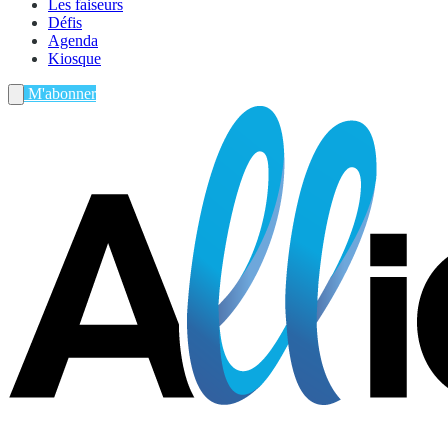
Les faiseurs
Défis
Agenda
Kiosque
M'abonner