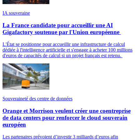
IA souveraine
La France candidate pour accueillir une AI
Gigafactory soutenue par l'Union européenne
L'État se positionne pour accueillir une infrastructure de calcul
dédiée à l'intelligence artificielle et s'engage à acheter 100 millions
d'euros de capacités de calcul si un projet français est retenu.
Souveraineté des centre de données
Orange et Morrison veulent créer une coentreprise
de data centers pour renforcer le cloud souverain
européen
Les partenaires prévoient d’investir 3 milliards d’euros afin