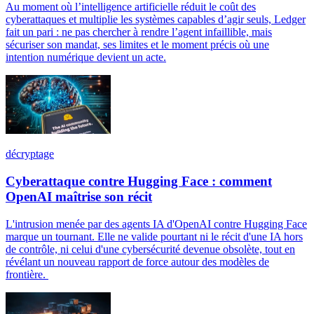
Au moment où l’intelligence artificielle réduit le coût des
cyberattaques et multiplie les systèmes capables d’agir seuls, Ledger
fait un pari : ne pas chercher à rendre l’agent infaillible, mais
sécuriser son mandat, ses limites et le moment précis où une
intention numérique devient un acte.
décryptage
Cyberattaque contre Hugging Face : comment
OpenAI maîtrise son récit
L'intrusion menée par des agents IA d'OpenAI contre Hugging Face
marque un tournant. Elle ne valide pourtant ni le récit d'une IA hors
de contrôle, ni celui d'une cybersécurité devenue obsolète, tout en
révélant un nouveau rapport de force autour des modèles de
frontière.