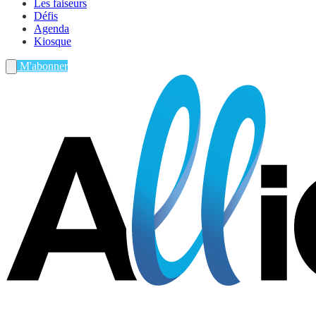
Les faiseurs
Défis
Agenda
Kiosque
M'abonner