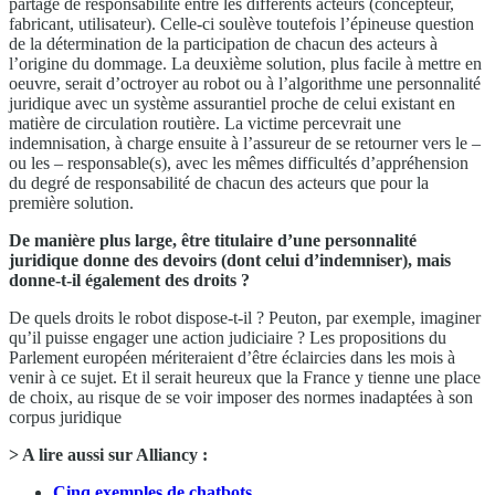
partage de responsabilité entre les différents acteurs (concepteur,
fabricant, utilisateur). Celle-ci soulève toutefois l’épineuse question
de la détermination de la participation de chacun des acteurs à
l’origine du dommage. La deuxième solution, plus facile à mettre en
oeuvre, serait d’octroyer au robot ou à l’algorithme une personnalité
juridique avec un système assurantiel proche de celui existant en
matière de circulation routière. La victime percevrait une
indemnisation, à charge ensuite à l’assureur de se retourner vers le –
ou les – responsable(s), avec les mêmes difficultés d’appréhension
du degré de responsabilité de chacun des acteurs que pour la
première solution.
De manière plus large, être titulaire d’une personnalité
juridique donne des devoirs (dont celui d’indemniser), mais
donne-t-il également des droits ?
De quels droits le robot dispose-t-il ? Peuton, par exemple, imaginer
qu’il puisse engager une action judiciaire ? Les propositions du
Parlement européen mériteraient d’être éclaircies dans les mois à
venir à ce sujet. Et il serait heureux que la France y tienne une place
de choix, au risque de se voir imposer des normes inadaptées à son
corpus juridique
> A lire aussi sur Alliancy :
Cinq exemples de chatbots