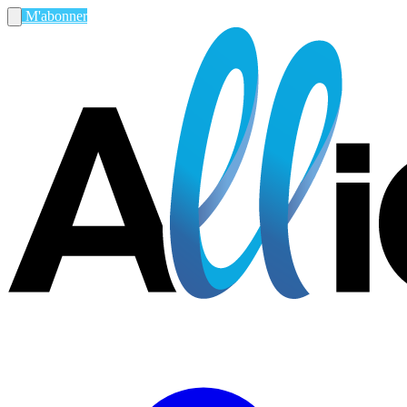
M'abonner