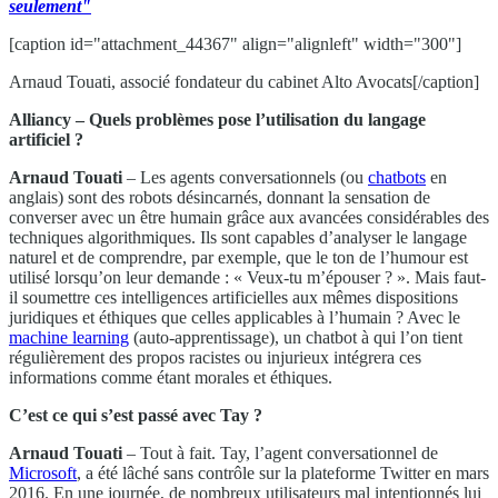
seulement"
[caption id="attachment_44367" align="alignleft" width="300"]
Arnaud Touati, associé fondateur du cabinet Alto Avocats[/caption]
Alliancy – Quels problèmes pose l’utilisation du langage
artificiel ?
Arnaud Touati
– Les agents conversationnels (ou
chatbots
en
anglais) sont des robots désincarnés, donnant la sensation de
converser avec un être humain grâce aux avancées considérables des
techniques algorithmiques. Ils sont capables d’analyser le langage
naturel et de comprendre, par exemple, que le ton de l’humour est
utilisé lorsqu’on leur demande : « Veux-tu m’épouser ? ». Mais faut-
il soumettre ces intelligences artificielles aux mêmes dispositions
juridiques et éthiques que celles applicables à l’humain ? Avec le
machine learning
(auto-apprentissage), un chatbot à qui l’on tient
régulièrement des propos racistes ou injurieux intégrera ces
informations comme étant morales et éthiques.
C’est ce qui s’est passé avec Tay ?
Arnaud Touati
– Tout à fait. Tay, l’agent conversationnel de
Microsoft
, a été lâché sans contrôle sur la plateforme Twitter en mars
2016. En une journée, de nombreux utilisateurs mal intentionnés lui