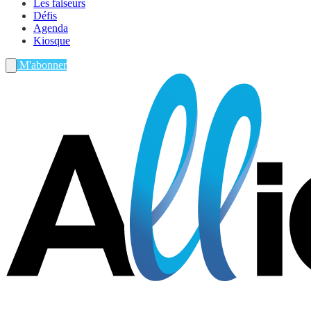
Les faiseurs
Défis
Agenda
Kiosque
M'abonner