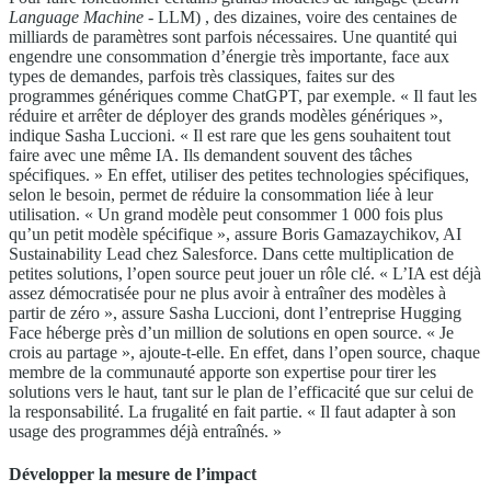
Language Machine
- LLM) , des dizaines, voire des centaines de
milliards de paramètres sont parfois nécessaires. Une quantité qui
engendre une consommation d’énergie très importante, face aux
types de demandes, parfois très classiques, faites sur des
programmes génériques comme ChatGPT, par exemple. « Il faut les
réduire et arrêter de déployer des grands modèles génériques »,
indique Sasha Luccioni. « Il est rare que les gens souhaitent tout
faire avec une même IA. Ils demandent souvent des tâches
spécifiques. » En effet, utiliser des petites technologies spécifiques,
selon le besoin, permet de réduire la consommation liée à leur
utilisation. « Un grand modèle peut consommer 1 000 fois plus
qu’un petit modèle spécifique », assure Boris Gamazaychikov, AI
Sustainability Lead chez Salesforce. Dans cette multiplication de
petites solutions, l’open source peut jouer un rôle clé. « L’IA est déjà
assez démocratisée pour ne plus avoir à entraîner des modèles à
partir de zéro », assure Sasha Luccioni, dont l’entreprise Hugging
Face héberge près d’un million de solutions en open source. « Je
crois au partage », ajoute-t-elle. En effet, dans l’open source, chaque
membre de la communauté apporte son expertise pour tirer les
solutions vers le haut, tant sur le plan de l’efficacité que sur celui de
la responsabilité. La frugalité en fait partie. « Il faut adapter à son
usage des programmes déjà entraînés. »
Développer la mesure de l’impact