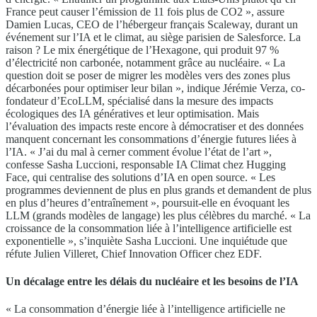
France peut causer l’émission de 11 fois plus de CO2 », assure
Damien Lucas, CEO de l’hébergeur français Scaleway, durant un
événement sur l’IA et le climat, au siège parisien de Salesforce. La
raison ? Le mix énergétique de l’Hexagone, qui produit 97 %
d’électricité non carbonée, notamment grâce au nucléaire. « La
question doit se poser de migrer les modèles vers des zones plus
décarbonées pour optimiser leur bilan », indique Jérémie Verza, co-
fondateur d’EcoLLM, spécialisé dans la mesure des impacts
écologiques des IA génératives et leur optimisation. Mais
l’évaluation des impacts reste encore à démocratiser et des données
manquent concernant les consommations d’énergie futures liées à
l’IA. « J’ai du mal à cerner comment évolue l’état de l’art »,
confesse Sasha Luccioni, responsable IA Climat chez Hugging
Face, qui centralise des solutions d’IA en open source. « Les
programmes deviennent de plus en plus grands et demandent de plus
en plus d’heures d’entraînement », poursuit-elle en évoquant les
LLM (grands modèles de langage) les plus célèbres du marché. « La
croissance de la consommation liée à l’intelligence artificielle est
exponentielle », s’inquiète Sasha Luccioni. Une inquiétude que
réfute Julien Villeret, Chief Innovation Officer chez EDF.
Un décalage entre les délais du nucléaire et les besoins de l’IA
« La consommation d’énergie liée à l’intelligence artificielle ne