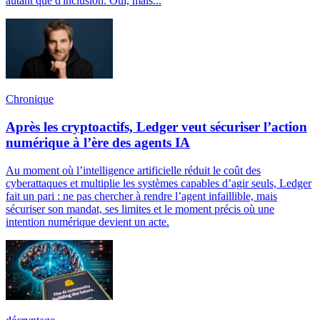
autant que d'inclusion. Oui, mais...
Chronique
Après les cryptoactifs, Ledger veut sécuriser l’action
numérique à l’ère des agents IA
Au moment où l’intelligence artificielle réduit le coût des
cyberattaques et multiplie les systèmes capables d’agir seuls, Ledger
fait un pari : ne pas chercher à rendre l’agent infaillible, mais
sécuriser son mandat, ses limites et le moment précis où une
intention numérique devient un acte.