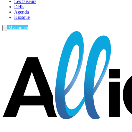
Les faiseurs
Défis
Agenda
Kiosque
M'abonner