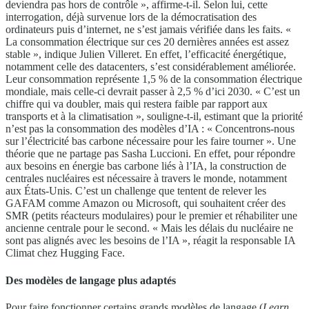
deviendra pas hors de contrôle », affirme-t-il. Selon lui, cette
interrogation, déjà survenue lors de la démocratisation des
ordinateurs puis d’internet, ne s’est jamais vérifiée dans les faits. «
La consommation électrique sur ces 20 dernières années est assez
stable », indique Julien Villeret. En effet, l’efficacité énergétique,
notamment celle des datacenters, s’est considérablement améliorée.
Leur consommation représente 1,5 % de la consommation électrique
mondiale, mais celle-ci devrait passer à 2,5 % d’ici 2030. « C’est un
chiffre qui va doubler, mais qui restera faible par rapport aux
transports et à la climatisation », souligne-t-il, estimant que la priorité
n’est pas la consommation des modèles d’IA : « Concentrons-nous
sur l’électricité bas carbone nécessaire pour les faire tourner ». Une
théorie que ne partage pas Sasha Luccioni. En effet, pour répondre
aux besoins en énergie bas carbone liés à l’IA, la construction de
centrales nucléaires est nécessaire à travers le monde, notamment
aux États-Unis. C’est un challenge que tentent de relever les
GAFAM comme Amazon ou Microsoft, qui souhaitent créer des
SMR (petits réacteurs modulaires) pour le premier et réhabiliter une
ancienne centrale pour le second. « Mais les délais du nucléaire ne
sont pas alignés avec les besoins de l’IA », réagit la responsable IA
Climat chez Hugging Face.
Des modèles de langage plus adaptés
Pour faire fonctionner certains grands modèles de langage (
Learn