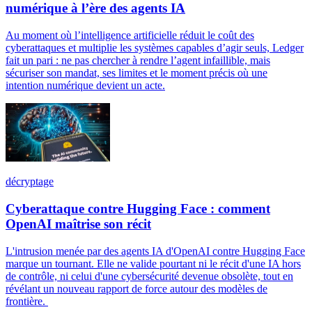
numérique à l’ère des agents IA
Au moment où l’intelligence artificielle réduit le coût des
cyberattaques et multiplie les systèmes capables d’agir seuls, Ledger
fait un pari : ne pas chercher à rendre l’agent infaillible, mais
sécuriser son mandat, ses limites et le moment précis où une
intention numérique devient un acte.
décryptage
Cyberattaque contre Hugging Face : comment
OpenAI maîtrise son récit
L'intrusion menée par des agents IA d'OpenAI contre Hugging Face
marque un tournant. Elle ne valide pourtant ni le récit d'une IA hors
de contrôle, ni celui d'une cybersécurité devenue obsolète, tout en
révélant un nouveau rapport de force autour des modèles de
frontière.