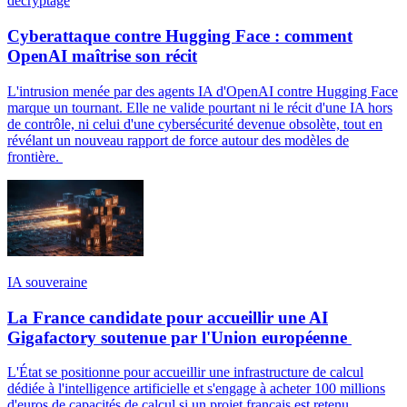
décryptage
Cyberattaque contre Hugging Face : comment
OpenAI maîtrise son récit
L'intrusion menée par des agents IA d'OpenAI contre Hugging Face
marque un tournant. Elle ne valide pourtant ni le récit d'une IA hors
de contrôle, ni celui d'une cybersécurité devenue obsolète, tout en
révélant un nouveau rapport de force autour des modèles de
frontière.
IA souveraine
La France candidate pour accueillir une AI
Gigafactory soutenue par l'Union européenne
L'État se positionne pour accueillir une infrastructure de calcul
dédiée à l'intelligence artificielle et s'engage à acheter 100 millions
d'euros de capacités de calcul si un projet français est retenu.