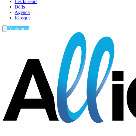
Les faiseurs
Défis
Agenda
Kiosque
M'abonner