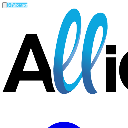
M'abonner