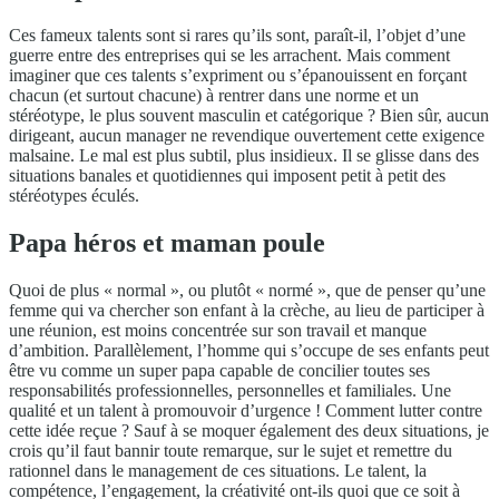
Ces fameux talents sont si rares qu’ils sont, paraît-il, l’objet d’une
guerre entre des entreprises qui se les arrachent. Mais comment
imaginer que ces talents s’expriment ou s’épanouissent en forçant
chacun (et surtout chacune) à rentrer dans une norme et un
stéréotype, le plus souvent masculin et catégorique ? Bien sûr, aucun
dirigeant, aucun manager ne revendique ouvertement cette exigence
malsaine. Le mal est plus subtil, plus insidieux. Il se glisse dans des
situations banales et quotidiennes qui imposent petit à petit des
stéréotypes éculés.
Papa héros et maman poule
Quoi de plus « normal », ou plutôt « normé », que de penser qu’une
femme qui va chercher son enfant à la crèche, au lieu de participer à
une réunion, est moins concentrée sur son travail et manque
d’ambition. Parallèlement, l’homme qui s’occupe de ses enfants peut
être vu comme un super papa capable de concilier toutes ses
responsabilités professionnelles, personnelles et familiales. Une
qualité et un talent à promouvoir d’urgence ! Comment lutter contre
cette idée reçue ? Sauf à se moquer également des deux situations, je
crois qu’il faut bannir toute remarque, sur le sujet et remettre du
rationnel dans le management de ces situations. Le talent, la
compétence, l’engagement, la créativité ont-ils quoi que ce soit à