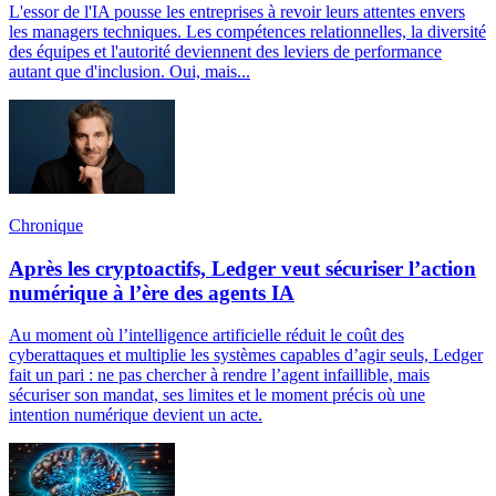
L'essor de l'IA pousse les entreprises à revoir leurs attentes envers
les managers techniques. Les compétences relationnelles, la diversité
des équipes et l'autorité deviennent des leviers de performance
autant que d'inclusion. Oui, mais...
Chronique
Après les cryptoactifs, Ledger veut sécuriser l’action
numérique à l’ère des agents IA
Au moment où l’intelligence artificielle réduit le coût des
cyberattaques et multiplie les systèmes capables d’agir seuls, Ledger
fait un pari : ne pas chercher à rendre l’agent infaillible, mais
sécuriser son mandat, ses limites et le moment précis où une
intention numérique devient un acte.