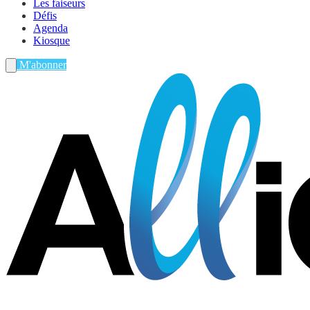
Les faiseurs
Défis
Agenda
Kiosque
M'abonner