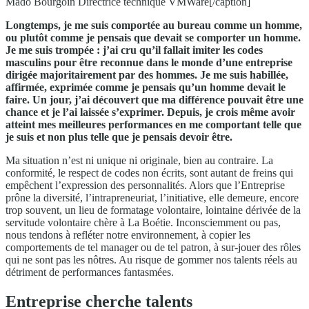
Mado Bourgoin Directrice technique VMWare[/caption]
Longtemps, je me suis comportée au bureau comme un homme,
ou plutôt comme je pensais que devait se comporter un homme.
Je me suis trompée : j’ai cru qu’il fallait imiter les codes
masculins pour être reconnue dans le monde d’une entreprise
dirigée majoritairement par des hommes. Je me suis habillée,
affirmée, exprimée comme je pensais qu’un homme devait le
faire. Un jour, j’ai découvert que ma différence pouvait être une
chance et je l’ai laissée s’exprimer. Depuis, je crois même avoir
atteint mes meilleures performances en me comportant telle que
je suis et non plus telle que je pensais devoir être.
Ma situation n’est ni unique ni originale, bien au contraire. La
conformité, le respect de codes non écrits, sont autant de freins qui
empêchent l’expression des personnalités. Alors que l’Entreprise
prône la diversité, l’intrapreneuriat, l’initiative, elle demeure, encore
trop souvent, un lieu de formatage volontaire, lointaine dérivée de la
servitude volontaire chère à La Boétie. Inconsciemment ou pas,
nous tendons à refléter notre environnement, à copier les
comportements de tel manager ou de tel patron, à sur-jouer des rôles
qui ne sont pas les nôtres. Au risque de gommer nos talents réels au
détriment de performances fantasmées.
Entreprise cherche talents