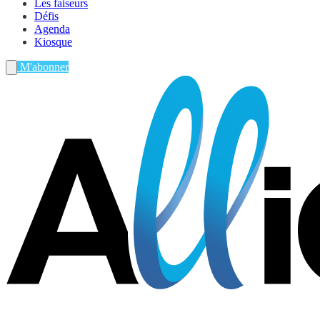
Les faiseurs
Défis
Agenda
Kiosque
M'abonner