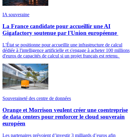
IA souveraine
La France candidate pour accueillir une AI
Gigafactory soutenue par l'Union européenne
L'État se positionne pour accueillir une infrastructure de calcul
dédiée à l'intelligence artificielle et s'engage à acheter 100 millions
d'euros de capacités de calcul si un projet français est retenu.
Souveraineté des centre de données
Orange et Morrison veulent créer une coentreprise
de data centers pour renforcer le cloud souverain
européen
Les partenaires prévoient d’investir 3 milliards d’euros afin