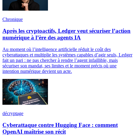
Chronique
Après les cryptoactifs, Ledger veut sécuriser l’action
numérique à l’ère des agents IA
Au moment où l’intelligence artificielle réduit le coût des
cyberattaques et multiplie les systèmes capables d’agir seuls, Ledger
fait un pari : ne pas chercher à rendre l’agent infaillible, mais
sécuriser son mandat, ses limites et le moment précis où une
intention numérique devient un acte.
décryptage
Cyberattaque contre Hugging Face : comment
OpenAI maîtrise son récit