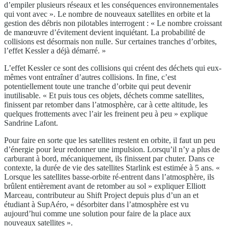
d’empiler plusieurs réseaux et les conséquences environnementales
qui vont avec ». Le nombre de nouveaux satellites en orbite et la
gestion des débris non pilotables interrogent : « Le nombre croissant
de manœuvre d’évitement devient inquiétant. La probabilité de
collisions est désormais non nulle. Sur certaines tranches d’orbites,
l’effet Kessler a déjà démarré. »
L’effet Kessler ce sont des collisions qui créent des déchets qui eux-
mêmes vont entraîner d’autres collisions. In fine, c’est
potentiellement toute une tranche d’orbite qui peut devenir
inutilisable. « Et puis tous ces objets, déchets comme satellites,
finissent par retomber dans l’atmosphère, car à cette altitude, les
quelques frottements avec l’air les freinent peu à peu » explique
Sandrine Lafont.
Pour faire en sorte que les satellites restent en orbite, il faut un peu
d’énergie pour leur redonner une impulsion. Lorsqu’il n’y a plus de
carburant à bord, mécaniquement, ils finissent par chuter. Dans ce
contexte, la durée de vie des satellites Starlink est estimée à 5 ans. «
Lorsque les satellites basse-orbite ré-entrent dans l’atmosphère, ils
brûlent entièrement avant de retomber au sol » expliquer Elliott
Marceau, contributeur au Shift Project depuis plus d’un an et
étudiant à SupAéro, « désorbiter dans l’atmosphère est vu
aujourd’hui comme une solution pour faire de la place aux
nouveaux satellites ».