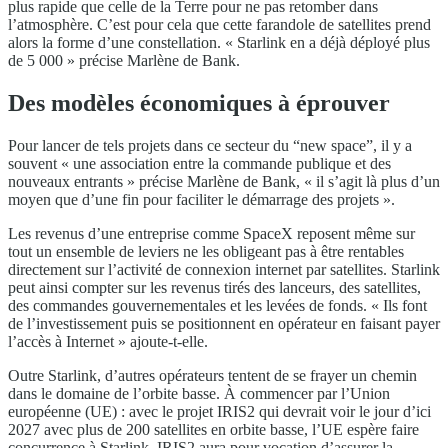
plus rapide que celle de la Terre pour ne pas retomber dans
l’atmosphère. C’est pour cela que cette farandole de satellites prend
alors la forme d’une constellation. « Starlink en a déjà déployé plus
de 5 000 » précise Marlène de Bank.
Des modèles économiques à éprouver
Pour lancer de tels projets dans ce secteur du “new space”, il y a
souvent « une association entre la commande publique et des
nouveaux entrants » précise Marlène de Bank, « il s’agit là plus d’un
moyen que d’une fin pour faciliter le démarrage des projets ».
Les revenus d’une entreprise comme SpaceX reposent même sur
tout un ensemble de leviers ne les obligeant pas à être rentables
directement sur l’activité de connexion internet par satellites. Starlink
peut ainsi compter sur les revenus tirés des lanceurs, des satellites,
des commandes gouvernementales et les levées de fonds. « Ils font
de l’investissement puis se positionnent en opérateur en faisant payer
l’accès à Internet » ajoute-t-elle.
Outre Starlink, d’autres opérateurs tentent de se frayer un chemin
dans le domaine de l’orbite basse. À commencer par l’Union
européenne (UE) : avec le projet IRIS2 qui devrait voir le jour d’ici
2027 avec plus de 200 satellites en orbite basse, l’UE espère faire
concurrence à Starlink. IRIS2 aura pour vocation d’assurer la