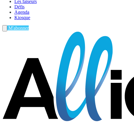
Les faiseurs
Défis
Agenda
Kiosque
M'abonner