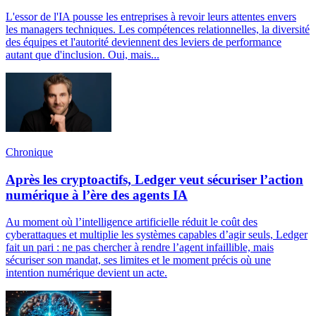
L'essor de l'IA pousse les entreprises à revoir leurs attentes envers
les managers techniques. Les compétences relationnelles, la diversité
des équipes et l'autorité deviennent des leviers de performance
autant que d'inclusion. Oui, mais...
Chronique
Après les cryptoactifs, Ledger veut sécuriser l’action
numérique à l’ère des agents IA
Au moment où l’intelligence artificielle réduit le coût des
cyberattaques et multiplie les systèmes capables d’agir seuls, Ledger
fait un pari : ne pas chercher à rendre l’agent infaillible, mais
sécuriser son mandat, ses limites et le moment précis où une
intention numérique devient un acte.