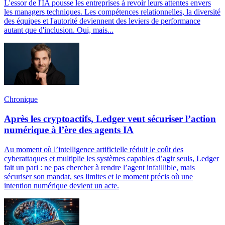
L'essor de l'IA pousse les entreprises à revoir leurs attentes envers
les managers techniques. Les compétences relationnelles, la diversité
des équipes et l'autorité deviennent des leviers de performance
autant que d'inclusion. Oui, mais...
Chronique
Après les cryptoactifs, Ledger veut sécuriser l’action
numérique à l’ère des agents IA
Au moment où l’intelligence artificielle réduit le coût des
cyberattaques et multiplie les systèmes capables d’agir seuls, Ledger
fait un pari : ne pas chercher à rendre l’agent infaillible, mais
sécuriser son mandat, ses limites et le moment précis où une
intention numérique devient un acte.