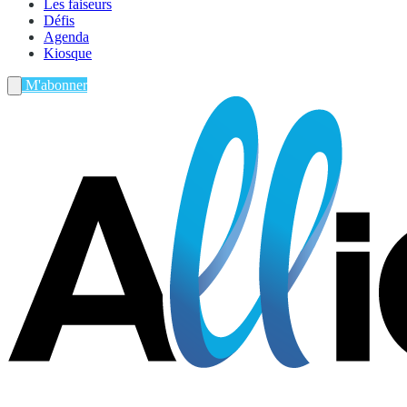
Les faiseurs
Défis
Agenda
Kiosque
M'abonner