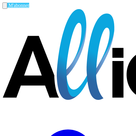
M'abonner