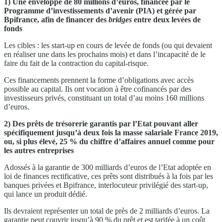
1) Une enveloppe de 80 millions d’euros, financée par le
Programme d’investissements d’avenir (PIA) et gérée par
Bpifrance
, afin de financer des
bridges
entre deux levées de
fonds
Les cibles : les start-up en cours de levée de fonds (ou qui devaient
en réaliser une dans les prochains mois) et dans l’incapacité de le
faire du fait de la contraction du capital-risque.
Ces financements prennent la forme d’obligations avec accès
possible au capital. Ils ont vocation à être cofinancés par des
investisseurs privés, constituant un total d’au moins 160 millions
d’euros.
2) Des prêts de trésorerie garantis par l’Etat pouvant aller
spécifiquement jusqu’à deux fois la masse salariale France 2019,
ou, si plus élevé, 25
% du chiffre d’affaires annuel comme pour
les autres entreprises
Adossés à la garantie de 300 milliards d’euros de l’Etat adoptée en
loi de finances rectificative, ces prêts sont distribués à la fois par les
banques privées et Bpifrance, interlocuteur privilégié des start-up,
qui lance un produit dédié.
Ils devraient représenter un total de près de 2 milliards d’euros. La
garantie peut couvrir jusqu’à 90 % du prêt et est tarifée à un coût