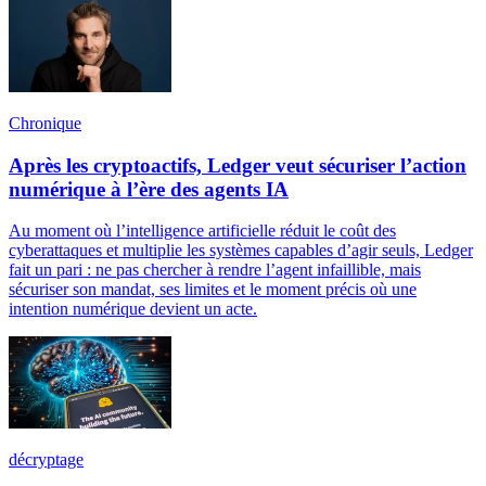
Chronique
Après les cryptoactifs, Ledger veut sécuriser l’action
numérique à l’ère des agents IA
Au moment où l’intelligence artificielle réduit le coût des
cyberattaques et multiplie les systèmes capables d’agir seuls, Ledger
fait un pari : ne pas chercher à rendre l’agent infaillible, mais
sécuriser son mandat, ses limites et le moment précis où une
intention numérique devient un acte.
décryptage