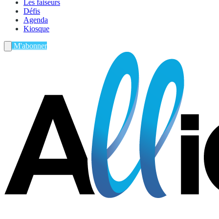
Les faiseurs
Défis
Agenda
Kiosque
M'abonner