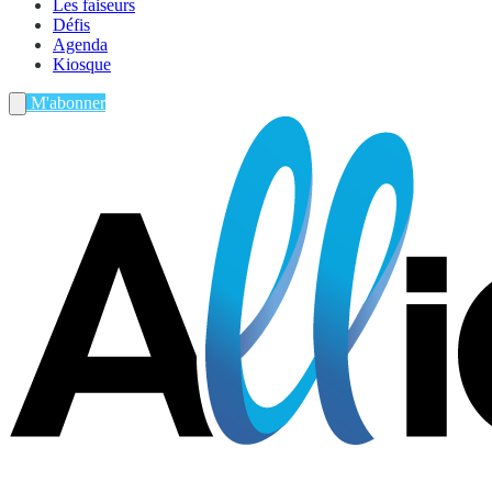
Les faiseurs
Défis
Agenda
Kiosque
M'abonner