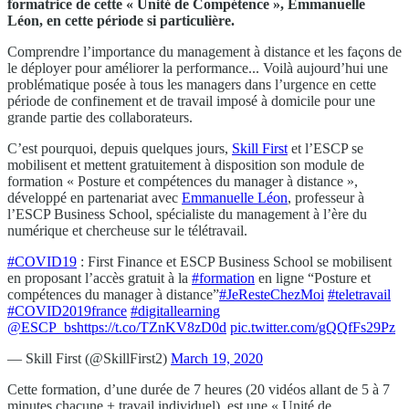
formatrice de cette « Unité de Compétence », Emmanuelle
Léon, en cette période si particulière.
Comprendre l’importance du management à distance et les façons de
le déployer pour améliorer la performance... Voilà aujourd’hui une
problématique posée à tous les managers dans l’urgence en cette
période de confinement et de travail imposé à domicile pour une
grande partie des collaborateurs.
C’est pourquoi, depuis quelques jours,
Skill First
et l’ESCP se
mobilisent et mettent gratuitement à disposition son module de
formation « Posture et compétences du manager à distance »,
développé en partenariat avec
Emmanuelle Léon
, professeur à
l’ESCP Business School, spécialiste du management à l’ère du
numérique et chercheuse sur le télétravail.
#COVID19
: First Finance et ESCP Business School se mobilisent
en proposant l’accès gratuit à la
#formation
en ligne “Posture et
compétences du manager à distance”
#JeResteChezMoi
#teletravail
#COVID2019france
#digitallearning
@ESCP_bs
https://t.co/TZnKV8zD0d
pic.twitter.com/gQQfFs29Pz
— Skill First (@SkillFirst2)
March 19, 2020
Cette formation, d’une durée de 7 heures (20 vidéos allant de 5 à 7
minutes chacune + travail individuel), est une « Unité de