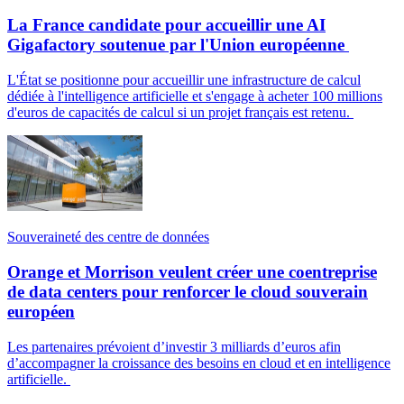
La France candidate pour accueillir une AI
Gigafactory soutenue par l'Union européenne
L'État se positionne pour accueillir une infrastructure de calcul
dédiée à l'intelligence artificielle et s'engage à acheter 100 millions
d'euros de capacités de calcul si un projet français est retenu.
Souveraineté des centre de données
Orange et Morrison veulent créer une coentreprise
de data centers pour renforcer le cloud souverain
européen
Les partenaires prévoient d’investir 3 milliards d’euros afin
d’accompagner la croissance des besoins en cloud et en intelligence
artificielle.