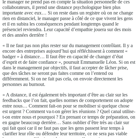
le manager ne prend pas en compte la situation personnelle de ces
collaborateurs, il prend une distance psychologique bien plus
importante avec eux… Si on reste dans un registre où on ne change
rien en distanciel, le manager passe à côté de ce que vivent les gens
et il en subira les conséquences pendant longtemps quand le
présenciel reviendra. Leur capacité d’empathie jouera sur des mois
et des années derrière !
« Il ne faut pas non plus rester sur du management contrôlant. Il y a
encore des entreprises aujourd’hui qui réfléchissent à comment «
badger » à distance… Il faut être en capacité de changer d’état
d’esprit et de faire confiance », poursuit Emmanuelle Léon. Si on est
dans le management par objectifs, il faut accepter de lâcher prise,
que des tâches ne seront pas faites comme on l’entend ou
différemment. Si on ne fait pas cela, on envoie directement les
personnes au burnout.
« A distance, il est également très important d’être au clair sur les
feedbacks que l’on fait, quelles normes de comportement on adopte
entre nous… Comment fait-on pour se mobiliser si quelque chose
est urgent ? Comment va-t-on gérer les réunions ? Quel canal utilise-
t-on entre nous et pourquoi ? En prenant ce temps de préparation, on
en gagne beaucoup derrière… Sans oublier d’être très au clair sur
qui fait quoi car il ne faut pas que les gens passent leur temps à
clarifier leur rôle ou défendre leur territoire, ce ne sera pas viable