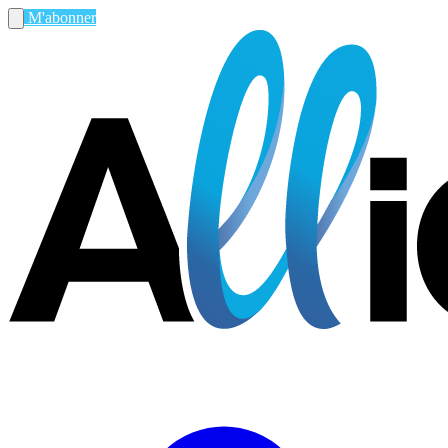
M'abonner