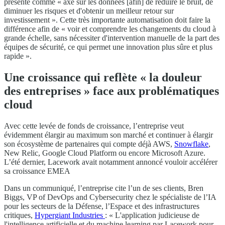
présente comme « axé sur les données [afin] de réduire le bruit, de
diminuer les risques et d'obtenir un meilleur retour sur
investissement ». Cette très importante automatisation doit faire la
différence afin de « voir et comprendre les changements du cloud à
grande échelle, sans nécessiter d'intervention manuelle de la part des
équipes de sécurité, ce qui permet une innovation plus sûre et plus
rapide ».
Une croissance qui reflète « la douleur
des entreprises » face aux problématiques
cloud
Avec cette levée de fonds de croissance, l’entreprise veut
évidemment élargir au maximum son marché et continuer à élargir
son écosystème de partenaires qui compte déjà AWS,
Snowflake
,
New Relic, Google Cloud Platform ou encore Microsoft Azure.
L’été dernier, Lacework avait notamment annoncé vouloir accélérer
sa croissance EMEA
Dans un communiqué, l’entreprise cite l’un de ses clients, Bren
Biggs, VP of DevOps and Cybersecurity chez le spécialiste de l’IA
pour les secteurs de la Défense, l’Espace et des infrastructures
critiques,
Hypergiant Industries
: « L'application judicieuse de
l'intelligence artificielle et du machine learning par Lacework pour