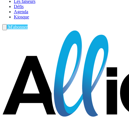
Les faiseurs
Défis
Agenda
Kiosque
M'abonner