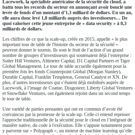
Lacework, la spécialiste américaine de la sécurité du cloud, a
battu tous les records du secteur en annonçant avoir bouclé une
levée de fonds d’un montant d’1,3 milliard de dollars. En un an,
elle aura donc levé 1,8 milliards auprès des investisseurs… De
quoi valoriser cette jeune entreprise de « data security » à 8,3
milliards de dollars.
Les chiffres de ce que la scale-up, créée en 2015, appelle « le plus
important tour de table de l'histoire du secteur de la sécurité »
peuvent donner le tournis. Ils sont le fruit de l’action d’un grand
nombre de groupes d’investisseurs qui soutenaient déjà l’entreprise :
Sutter Hill Ventures, Altimeter Capital, D1 Capital Partners et Tiger
Global Management. Le tour de table accueille également pour la
première fois les fonds Counterpoint Global (Morgan Stanley),
Durable Capital, Franklin Templeton, General Catalyst et XN. De
plus, d’autres investisseurs qui s’étaient déjà mobilisés auprès de
Lacework, à l’image de Coatue, Dragoneer, Liberty Global Ventures
et Snowflake Ventures, ont également rejoint dans un second temps
le tour de table.
Une variété de parties prenantes qui ont en commun d’avoir été
convaincus par la promesse de la scale-up. Celle-ci entend repenser
l'approche traditionnelle de la sécurité pour le cloud en l’intégrant de
manière native, du code à l'exécution. Elle s’appuie notamment pour
y parvenir sur « Polygraph », un moteur de machine learning qu’elle