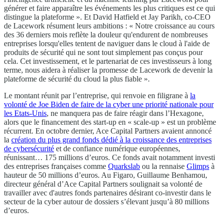
générer et faire apparaître les événements les plus critiques est ce qui
distingue la plateforme ». Et David Hatfield et Jay Parikh, co-CEO
de Lacework résument leurs ambitions : « Notre croissance au cours
des 36 derniers mois reflète la douleur qu'endurent de nombreuses
entreprises lorsqu'elles tentent de naviguer dans le cloud à l'aide de
produits de sécurité qui ne sont tout simplement pas conçus pour
cela. Cet investissement, et le partenariat de ces investisseurs à long
terme, nous aidera à réaliser la promesse de Lacework de devenir la
plateforme de sécurité du cloud la plus fiable ».
Le montant réunit par l’entreprise, qui renvoie en filigrane à
la
volonté de Joe Biden de faire de la cyber une priorité nationale pour
les Etats-Unis
, ne manquera pas de faire réagir dans l’Hexagone,
alors que le financement des start-up en « scale-up » est un problème
récurrent. En octobre dernier, Ace Capital Partners avaient annoncé
la
création du plus grand fonds dédié à la croissance des entreprises
de cybersécurité
et de confiance numérique européennes,
réunissant… 175 millions d’euros. Ce fonds avait notamment investi
des entreprises françaises comme
Quarkslab
ou la rennaise
Glimps
à
hauteur de 50 millions d’euros. Au Figaro, Guillaume Benhamou,
directeur général d’Ace Capital Partners soulignait sa volonté de
travailler avec d'autres fonds partenaires désirant co-investir dans le
secteur de la cyber autour de dossiers s’élevant jusqu’à 80 millions
d’euros.