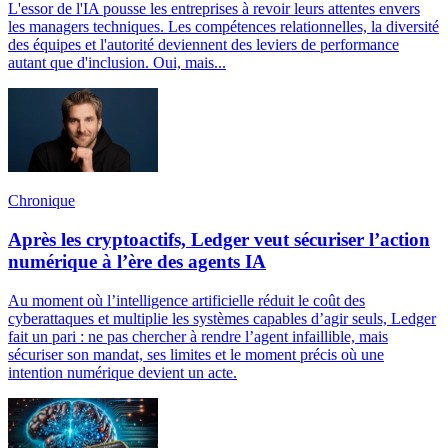
L'essor de l'IA pousse les entreprises à revoir leurs attentes envers
les managers techniques. Les compétences relationnelles, la diversité
des équipes et l'autorité deviennent des leviers de performance
autant que d'inclusion. Oui, mais...
Chronique
Après les cryptoactifs, Ledger veut sécuriser l’action
numérique à l’ère des agents IA
Au moment où l’intelligence artificielle réduit le coût des
cyberattaques et multiplie les systèmes capables d’agir seuls, Ledger
fait un pari : ne pas chercher à rendre l’agent infaillible, mais
sécuriser son mandat, ses limites et le moment précis où une
intention numérique devient un acte.