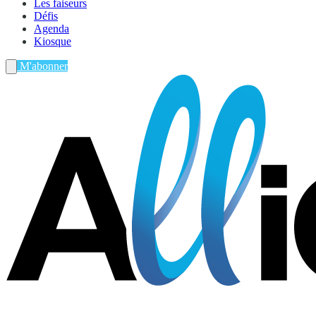
Les faiseurs
Défis
Agenda
Kiosque
M'abonner