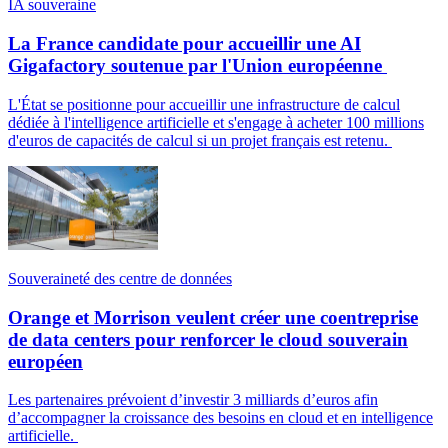
IA souveraine
La France candidate pour accueillir une AI
Gigafactory soutenue par l'Union européenne
L'État se positionne pour accueillir une infrastructure de calcul
dédiée à l'intelligence artificielle et s'engage à acheter 100 millions
d'euros de capacités de calcul si un projet français est retenu.
Souveraineté des centre de données
Orange et Morrison veulent créer une coentreprise
de data centers pour renforcer le cloud souverain
européen
Les partenaires prévoient d’investir 3 milliards d’euros afin
d’accompagner la croissance des besoins en cloud et en intelligence
artificielle.