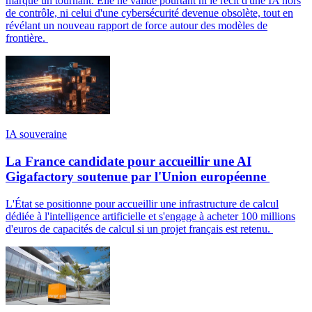
marque un tournant. Elle ne valide pourtant ni le récit d'une IA hors
de contrôle, ni celui d'une cybersécurité devenue obsolète, tout en
révélant un nouveau rapport de force autour des modèles de
frontière.
IA souveraine
La France candidate pour accueillir une AI
Gigafactory soutenue par l'Union européenne
L'État se positionne pour accueillir une infrastructure de calcul
dédiée à l'intelligence artificielle et s'engage à acheter 100 millions
d'euros de capacités de calcul si un projet français est retenu.