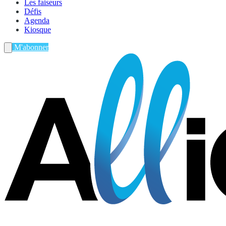
Les faiseurs
Défis
Agenda
Kiosque
M'abonner