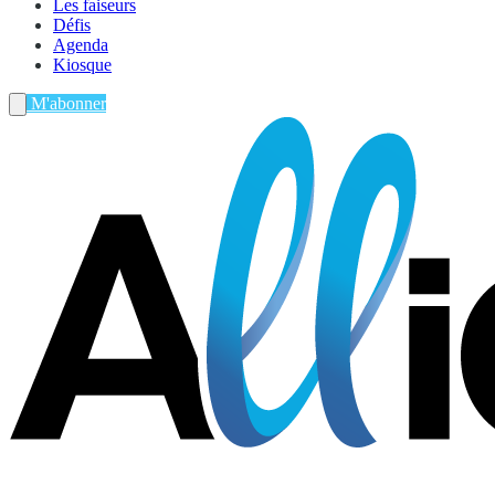
Les faiseurs
Défis
Agenda
Kiosque
M'abonner