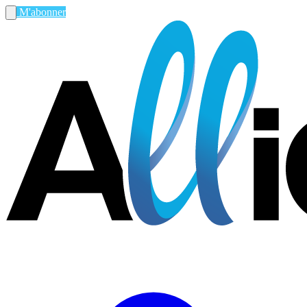
M'abonner