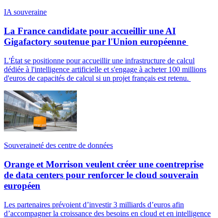
IA souveraine
La France candidate pour accueillir une AI
Gigafactory soutenue par l'Union européenne
L'État se positionne pour accueillir une infrastructure de calcul
dédiée à l'intelligence artificielle et s'engage à acheter 100 millions
d'euros de capacités de calcul si un projet français est retenu.
Souveraineté des centre de données
Orange et Morrison veulent créer une coentreprise
de data centers pour renforcer le cloud souverain
européen
Les partenaires prévoient d’investir 3 milliards d’euros afin
d’accompagner la croissance des besoins en cloud et en intelligence