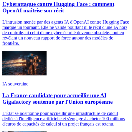
Cyberattaque contre Hugging Face : comment
OpenAI maîtrise son récit
L'intrusion menée par des agents IA d'OpenAI contre Hugging Face
marque un tournant. Elle ne valide pourtant ni le récit d'une IA hors
de contrôle, ni celui d'une cybersécurité devenue obsolète, tout en
révélant un nouveau rapport de force autour des modèles de
frontière.
IA souveraine
La France candidate pour accueillir une AI
Gigafactory soutenue par l'Union européenne
L'État se positionne pour accueillir une infrastructure de calcul
dédiée à l'intelligence artificielle et s'engage à acheter 100 millions
d'euros de capacités de calcul si un projet français est retenu.