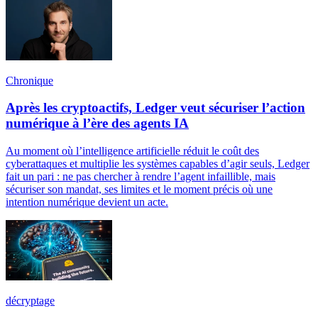
Chronique
Après les cryptoactifs, Ledger veut sécuriser l’action
numérique à l’ère des agents IA
Au moment où l’intelligence artificielle réduit le coût des
cyberattaques et multiplie les systèmes capables d’agir seuls, Ledger
fait un pari : ne pas chercher à rendre l’agent infaillible, mais
sécuriser son mandat, ses limites et le moment précis où une
intention numérique devient un acte.
décryptage